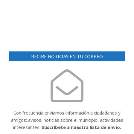
d
ó
e
n
v
i
d
s
e
t
v
a
RECIBE NOTICIAS EN TU CORREO
i
s
d
s
e
t
E
a
v
e
s
n
t
Con frecuencia enviamos información a ciudadanos y
o
amigos: avisos, noticias sobre el municipio, actividades
interesantes.
Suscríbete a nuestra lista de envío.