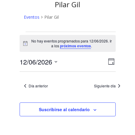
Pilar Gil
Eventos
Pilar Gil
Eventos
No hay eventos programados para 12/06/2026. Ir
en
Aviso
a los
próximos eventos
.
12/06/2026
N
N
12/06/2026
Día
a
Selecciona
a
v
la
v
fecha.
e
Día anterior
Siguiente día
e
g
a
g
c
Suscribirse al calendario
a
i
c
ó
n
i