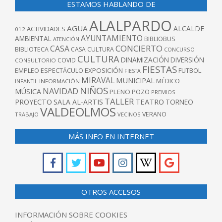
ESTAMOS HABLANDO DE
ALALPARDO
AGUA
ALCALDE
ACTIVIDADES
012
AYUNTAMIENTO
AMBIENTAL
BIBLIOBUS
ATENCIÓN
CONCIERTO
CASA
BIBLIOTECA
CASA CULTURA
CONCURSO
CULTURA
DINAMIZACIÓN
DIVERSIÓN
COVID
CONSULTORIO
FIESTAS
EXPOSICIÓN
FUTBOL
EMPLEO
ESPECTÁCULO
FIESTA
MIRAVAL
MUNICIPAL
MÉDICO
INFANTIL
INFORMACIÓN
NIÑOS
NAVIDAD
MÚSICA
PLENO
POZO
PREMIOS
TALLER
TEATRO
PROYECTO
SALA AL-ARTIS
TORNEO
VALDEOLMOS
VERANO
TRABAJO
VECINOS
MÁS INFO EN INTERNET
OTROS ACCESOS
INFORMACIÓN SOBRE COOKIES