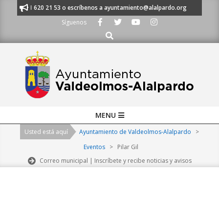
Skip
nos al 91 620 21 53 o escríbenos a ayuntamiento@alalpardo.org
TE ES
to
Síguenos
content
Buscar
Primary
MENU
Navigation
Usted está aquí
Ayuntamiento de Valdeolmos-Alalpardo
>
Menu
Eventos
>
Pilar Gil
Correo municipal | Inscríbete y recibe noticias y avisos
2026-
08-
09