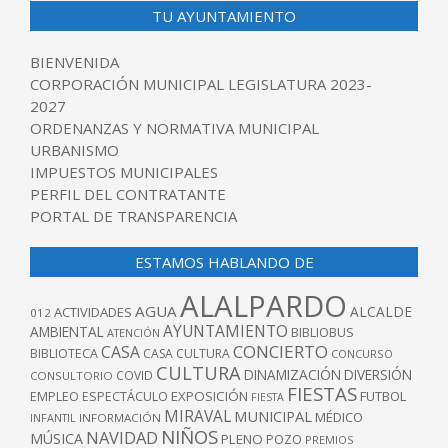
TU AYUNTAMIENTO
BIENVENIDA
CORPORACIÓN MUNICIPAL LEGISLATURA 2023-
2027
ORDENANZAS Y NORMATIVA MUNICIPAL
URBANISMO
IMPUESTOS MUNICIPALES
PERFIL DEL CONTRATANTE
PORTAL DE TRANSPARENCIA
ESTAMOS HABLANDO DE
ALALPARDO
AGUA
ALCALDE
ACTIVIDADES
012
AYUNTAMIENTO
AMBIENTAL
BIBLIOBUS
ATENCIÓN
CONCIERTO
CASA
BIBLIOTECA
CASA CULTURA
CONCURSO
CULTURA
DINAMIZACIÓN
DIVERSIÓN
COVID
CONSULTORIO
FIESTAS
EXPOSICIÓN
FUTBOL
EMPLEO
ESPECTÁCULO
FIESTA
MIRAVAL
MUNICIPAL
MÉDICO
INFANTIL
INFORMACIÓN
NIÑOS
NAVIDAD
MÚSICA
PLENO
POZO
PREMIOS