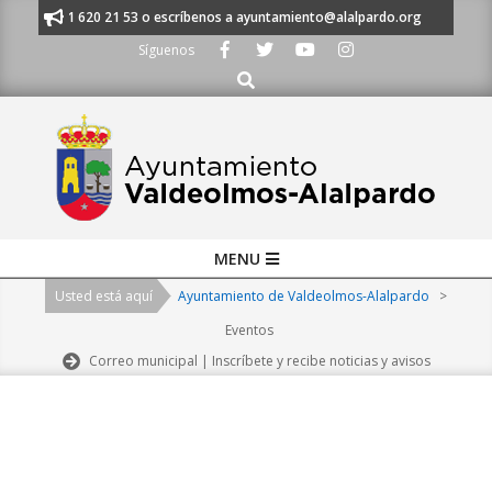
Skip
nos al 91 620 21 53 o escríbenos a ayuntamiento@alalpardo.org
TE ES
to
Síguenos
content
Buscar
Primary
MENU
Navigation
Usted está aquí
Ayuntamiento de Valdeolmos-Alalpardo
>
Menu
Eventos
Correo municipal | Inscríbete y recibe noticias y avisos
2026-
08-
08