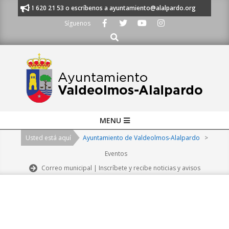
Skip
nos al 91 620 21 53 o escríbenos a ayuntamiento@alalpardo.org
TE ES
to
Síguenos
content
Buscar
Primary
MENU
Navigation
Usted está aquí
Ayuntamiento de Valdeolmos-Alalpardo
>
Menu
Eventos
Correo municipal | Inscríbete y recibe noticias y avisos
2026-
08-
09