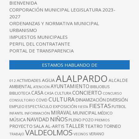
BIENVENIDA
CORPORACIÓN MUNICIPAL LEGISLATURA 2023-
2027
ORDENANZAS Y NORMATIVA MUNICIPAL
URBANISMO
IMPUESTOS MUNICIPALES
PERFIL DEL CONTRATANTE
PORTAL DE TRANSPARENCIA
ESTAMOS HABLANDO DE
ALALPARDO
AGUA
ALCALDE
ACTIVIDADES
012
AYUNTAMIENTO
AMBIENTAL
BIBLIOBUS
ATENCIÓN
CONCIERTO
CASA
BIBLIOTECA
CASA CULTURA
CONCURSO
CULTURA
DINAMIZACIÓN
DIVERSIÓN
COVID
CONSULTORIO
FIESTAS
EXPOSICIÓN
FUTBOL
EMPLEO
ESPECTÁCULO
FIESTA
MIRAVAL
MUNICIPAL
MÉDICO
INFANTIL
INFORMACIÓN
NIÑOS
NAVIDAD
MÚSICA
PLENO
POZO
PREMIOS
TALLER
TEATRO
PROYECTO
SALA AL-ARTIS
TORNEO
VALDEOLMOS
VERANO
TRABAJO
VECINOS