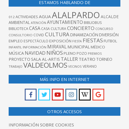
ESTAMOS HABLANDO DE
ALALPARDO
AGUA
ALCALDE
ACTIVIDADES
012
AYUNTAMIENTO
AMBIENTAL
BIBLIOBUS
ATENCIÓN
CONCIERTO
CASA
BIBLIOTECA
CASA CULTURA
CONCURSO
CULTURA
DINAMIZACIÓN
DIVERSIÓN
COVID
CONSULTORIO
FIESTAS
EXPOSICIÓN
FUTBOL
EMPLEO
ESPECTÁCULO
FIESTA
MIRAVAL
MUNICIPAL
MÉDICO
INFANTIL
INFORMACIÓN
NIÑOS
NAVIDAD
MÚSICA
PLENO
POZO
PREMIOS
TALLER
TEATRO
PROYECTO
SALA AL-ARTIS
TORNEO
VALDEOLMOS
VERANO
TRABAJO
VECINOS
MÁS INFO EN INTERNET
OTROS ACCESOS
INFORMACIÓN SOBRE COOKIES