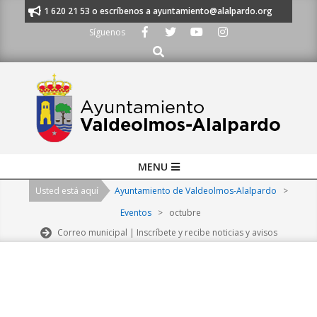
Skip
nos al 91 620 21 53 o escríbenos a ayuntamiento@alalpardo.org
TE ES
to
Síguenos
content
Buscar
Primary
MENU
Navigation
Usted está aquí
Ayuntamiento de Valdeolmos-Alalpardo
>
Menu
Eventos
>
octubre
Correo municipal | Inscríbete y recibe noticias y avisos
2026-
08-
10