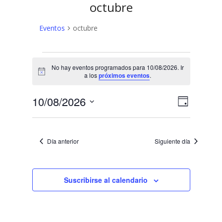
octubre
Eventos
octubre
Eventos
No hay eventos programados para 10/08/2026. Ir
en
Aviso
a los
próximos eventos
.
10/08/2026
N
N
10/08/2026
Día
a
Selecciona
a
v
la
v
fecha.
e
Día anterior
Siguiente día
e
g
a
g
c
Suscribirse al calendario
a
i
c
ó
n
i