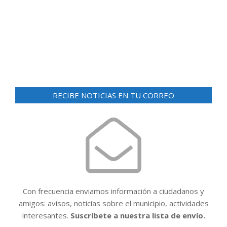
d
ó
e
n
v
i
d
s
e
t
v
a
RECIBE NOTICIAS EN TU CORREO
i
s
d
s
e
t
E
a
v
e
s
n
t
Con frecuencia enviamos información a ciudadanos y
o
amigos: avisos, noticias sobre el municipio, actividades
interesantes.
Suscríbete a nuestra lista de envío.