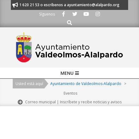
Skip
nos al 91 620 21 53 o escríbenos a ayuntamiento@alalpardo.org
TE ES
to
Síguenos
content
Buscar
Primary
MENU
Navigation
Usted está aquí
Ayuntamiento de Valdeolmos-Alalpardo
>
Menu
Eventos
Correo municipal | Inscríbete y recibe noticias y avisos
2026-
08-
06