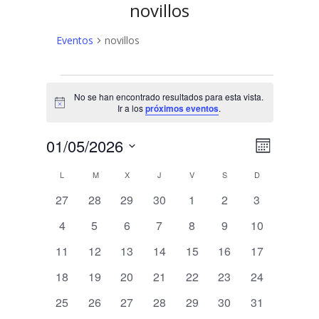
novillos
Eventos
novillos
Eventos
No se han encontrado resultados para esta vista.
Aviso
Ir a los
próximos eventos
.
N
N
01/05/2026
Mes
a
Selecciona
a
C
L
LUNES
M
MARTES
X
MIÉRCOLES
J
JUEVES
V
VIERNES
S
SÁBADO
D
DOMINGO
v
la
v
fecha.
e
0
0
0
0
0
0
0
a
27
28
29
30
1
2
3
e
eventos
eventos
eventos
eventos
eventos
eventos
eventos
g
l
0
0
0
0
0
0
0
4
5
6
7
8
9
10
a
g
eventos
eventos
eventos
eventos
eventos
eventos
eventos
e
0
0
0
0
0
0
0
11
12
13
14
15
16
17
c
a
eventos
eventos
eventos
eventos
eventos
eventos
eventos
i
n
0
0
0
0
0
0
0
18
19
20
21
22
23
24
c
ó
eventos
eventos
eventos
eventos
eventos
eventos
eventos
d
0
0
0
0
0
0
0
25
26
27
28
29
30
31
n
i
eventos
eventos
eventos
eventos
eventos
eventos
eventos