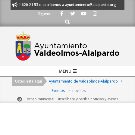
Skip
nos al 91 620 21 53 o escríbenos a ayuntamiento@alalpardo.org
TE ES
to
Síguenos
content
Buscar
Primary
MENU
Navigation
Usted está aquí
Ayuntamiento de Valdeolmos-Alalpardo
>
Menu
Eventos
>
novillos
Correo municipal | Inscríbete y recibe noticias y avisos
2026-
08-
08