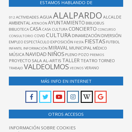
ESTAMOS HABLANDO DE
ALALPARDO
AGUA
ALCALDE
ACTIVIDADES
012
AYUNTAMIENTO
AMBIENTAL
BIBLIOBUS
ATENCIÓN
CONCIERTO
CASA
BIBLIOTECA
CASA CULTURA
CONCURSO
CULTURA
DINAMIZACIÓN
DIVERSIÓN
COVID
CONSULTORIO
FIESTAS
EXPOSICIÓN
FUTBOL
EMPLEO
ESPECTÁCULO
FIESTA
MIRAVAL
MUNICIPAL
MÉDICO
INFANTIL
INFORMACIÓN
NIÑOS
NAVIDAD
MÚSICA
PLENO
POZO
PREMIOS
TALLER
TEATRO
PROYECTO
SALA AL-ARTIS
TORNEO
VALDEOLMOS
VERANO
TRABAJO
VECINOS
MÁS INFO EN INTERNET
OTROS ACCESOS
INFORMACIÓN SOBRE COOKIES