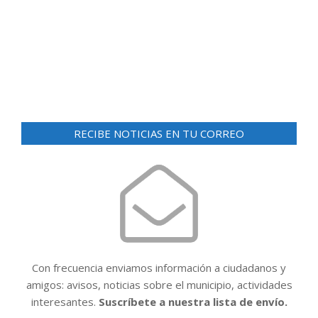
d
ó
e
n
v
i
d
s
e
t
v
a
i
s
RECIBE NOTICIAS EN TU CORREO
d
s
e
t
E
a
v
e
s
n
t
Con frecuencia enviamos información a ciudadanos y
o
amigos: avisos, noticias sobre el municipio, actividades
interesantes.
Suscríbete a nuestra lista de envío.