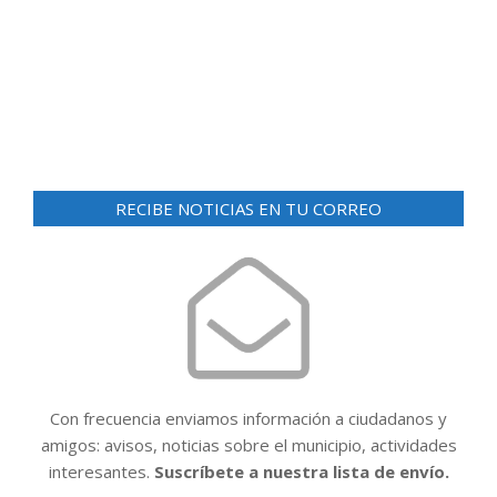
d
ó
e
n
v
i
d
s
e
t
v
a
RECIBE NOTICIAS EN TU CORREO
i
s
d
s
e
t
E
a
v
e
s
n
t
Con frecuencia enviamos información a ciudadanos y
o
amigos: avisos, noticias sobre el municipio, actividades
interesantes.
Suscríbete a nuestra lista de envío.