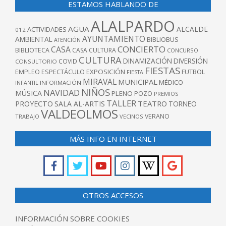
ESTAMOS HABLANDO DE
ALALPARDO
AGUA
ALCALDE
ACTIVIDADES
012
AYUNTAMIENTO
AMBIENTAL
BIBLIOBUS
ATENCIÓN
CONCIERTO
CASA
BIBLIOTECA
CASA CULTURA
CONCURSO
CULTURA
DINAMIZACIÓN
DIVERSIÓN
COVID
CONSULTORIO
FIESTAS
EXPOSICIÓN
FUTBOL
EMPLEO
ESPECTÁCULO
FIESTA
MIRAVAL
MUNICIPAL
MÉDICO
INFANTIL
INFORMACIÓN
NIÑOS
NAVIDAD
MÚSICA
PLENO
POZO
PREMIOS
TALLER
TEATRO
PROYECTO
SALA AL-ARTIS
TORNEO
VALDEOLMOS
VERANO
TRABAJO
VECINOS
MÁS INFO EN INTERNET
OTROS ACCESOS
INFORMACIÓN SOBRE COOKIES