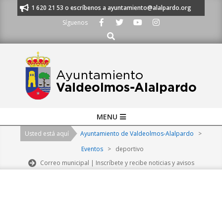
Skip
anos al 91 620 21 53 o escríbenos a ayuntamiento@alalpardo.org
TE ES
to
Síguenos
content
Buscar
Primary
MENU
Navigation
Usted está aquí
Ayuntamiento de Valdeolmos-Alalpardo
>
Menu
Eventos
>
deportivo
Correo municipal | Inscríbete y recibe noticias y avisos
2026-
08-
10