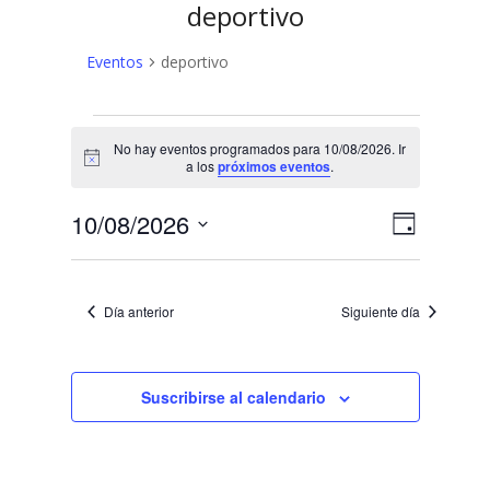
deportivo
Eventos
deportivo
Eventos
No hay eventos programados para 10/08/2026. Ir
en
Aviso
a los
próximos eventos
.
10/08/2026
N
N
10/08/2026
Día
a
Selecciona
a
v
la
v
fecha.
e
Día anterior
Siguiente día
e
g
a
g
c
Suscribirse al calendario
a
i
c
ó
n
i