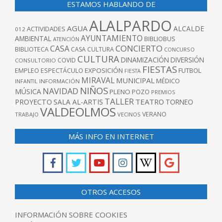
ESTAMOS HABLANDO DE
ALALPARDO
AGUA
ALCALDE
ACTIVIDADES
012
AYUNTAMIENTO
AMBIENTAL
BIBLIOBUS
ATENCIÓN
CONCIERTO
CASA
BIBLIOTECA
CASA CULTURA
CONCURSO
CULTURA
DINAMIZACIÓN
DIVERSIÓN
COVID
CONSULTORIO
FIESTAS
EXPOSICIÓN
FUTBOL
EMPLEO
ESPECTÁCULO
FIESTA
MIRAVAL
MUNICIPAL
MÉDICO
INFANTIL
INFORMACIÓN
NIÑOS
NAVIDAD
MÚSICA
PLENO
POZO
PREMIOS
TALLER
TEATRO
PROYECTO
SALA AL-ARTIS
TORNEO
VALDEOLMOS
VERANO
TRABAJO
VECINOS
MÁS INFO EN INTERNET
OTROS ACCESOS
INFORMACIÓN SOBRE COOKIES