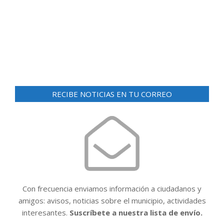
d
ó
e
n
v
i
d
s
e
t
v
a
i
s
RECIBE NOTICIAS EN TU CORREO
d
s
e
t
E
a
v
e
s
n
t
Con frecuencia enviamos información a ciudadanos y
o
amigos: avisos, noticias sobre el municipio, actividades
interesantes.
Suscríbete a nuestra lista de envío.