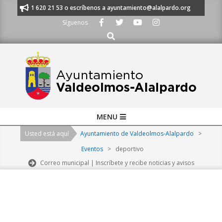
Skip
anos al 91 620 21 53 o escríbenos a ayuntamiento@alalpardo.org
TE ES
to
Síguenos
content
Buscar
Primary
MENU
Navigation
Usted está aquí
Ayuntamiento de Valdeolmos-Alalpardo
>
Menu
Eventos
>
deportivo
Correo municipal | Inscríbete y recibe noticias y avisos
2026-
08-
07