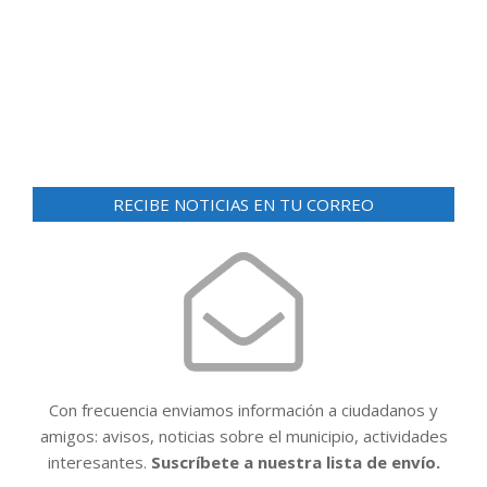
d
ó
e
n
v
i
d
s
e
t
v
a
RECIBE NOTICIAS EN TU CORREO
i
s
d
s
e
t
E
a
v
e
s
n
t
Con frecuencia enviamos información a ciudadanos y
o
amigos: avisos, noticias sobre el municipio, actividades
interesantes.
Suscríbete a nuestra lista de envío.