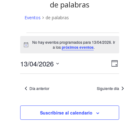
de palabras
Eventos
de palabras
Eventos
No hay eventos programados para 13/04/2026. Ir
en
Aviso
a los
próximos eventos
.
13/04/2026
N
N
13/04/2026
Día
a
Selecciona
a
v
la
v
fecha.
e
Día anterior
Siguiente día
e
g
a
g
c
Suscribirse al calendario
a
i
c
ó
n
i