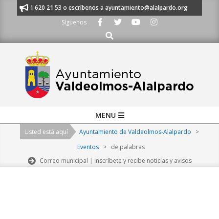
Skip
nos al 91 620 21 53 o escríbenos a ayuntamiento@alalpardo.org
TE ES
to
Síguenos
content
Buscar
Primary
MENU
Navigation
Usted está aquí
Ayuntamiento de Valdeolmos-Alalpardo
>
Menu
Eventos
>
de palabras
Correo municipal | Inscríbete y recibe noticias y avisos
2026-
08-
09