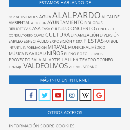
ESTAMOS HABLANDO DE
ALALPARDO
AGUA
ALCALDE
ACTIVIDADES
012
AYUNTAMIENTO
AMBIENTAL
BIBLIOBUS
ATENCIÓN
CONCIERTO
CASA
BIBLIOTECA
CASA CULTURA
CONCURSO
CULTURA
DINAMIZACIÓN
DIVERSIÓN
COVID
CONSULTORIO
FIESTAS
EXPOSICIÓN
FUTBOL
EMPLEO
ESPECTÁCULO
FIESTA
MIRAVAL
MUNICIPAL
MÉDICO
INFANTIL
INFORMACIÓN
NIÑOS
NAVIDAD
MÚSICA
PLENO
POZO
PREMIOS
TALLER
TEATRO
PROYECTO
SALA AL-ARTIS
TORNEO
VALDEOLMOS
VERANO
TRABAJO
VECINOS
MÁS INFO EN INTERNET
OTROS ACCESOS
INFORMACIÓN SOBRE COOKIES