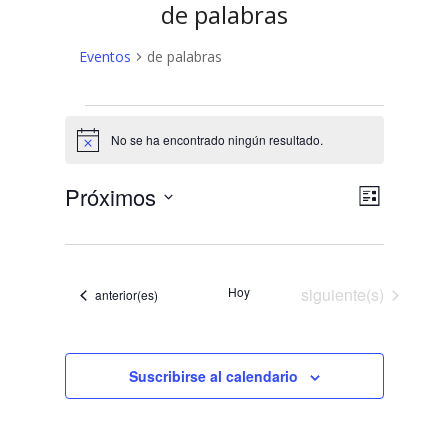
de palabras
Eventos
de palabras
Eventos
No se ha encontrado ningún resultado.
Aviso
N
N
Próximos
Lista
a
Selecciona
a
v
la
v
fecha.
e
Eventos
e
Hoy
siguiente(s)
g
Eventos
anterior(es)
a
g
c
a
i
Suscribirse al calendario
c
ó
n
i