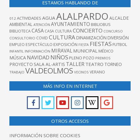
ESTAMOS HABLANDO DE
ALALPARDO
AGUA
ALCALDE
ACTIVIDADES
012
AYUNTAMIENTO
AMBIENTAL
BIBLIOBUS
ATENCIÓN
CONCIERTO
CASA
BIBLIOTECA
CASA CULTURA
CONCURSO
CULTURA
DINAMIZACIÓN
DIVERSIÓN
COVID
CONSULTORIO
FIESTAS
EXPOSICIÓN
FUTBOL
EMPLEO
ESPECTÁCULO
FIESTA
MIRAVAL
MUNICIPAL
MÉDICO
INFANTIL
INFORMACIÓN
NIÑOS
NAVIDAD
MÚSICA
PLENO
POZO
PREMIOS
TALLER
TEATRO
PROYECTO
SALA AL-ARTIS
TORNEO
VALDEOLMOS
VERANO
TRABAJO
VECINOS
MÁS INFO EN INTERNET
OTROS ACCESOS
INFORMACIÓN SOBRE COOKIES