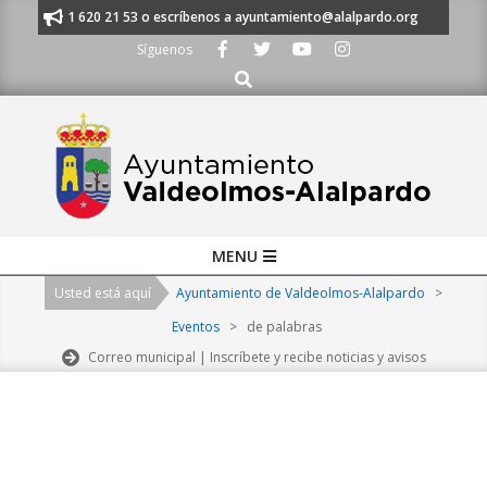
Skip
nos al 91 620 21 53 o escríbenos a ayuntamiento@alalpardo.org
TE ES
to
Síguenos
content
Buscar
Primary
MENU
Navigation
Usted está aquí
Ayuntamiento de Valdeolmos-Alalpardo
>
Menu
Eventos
>
de palabras
Correo municipal | Inscríbete y recibe noticias y avisos
2026-
08-
08