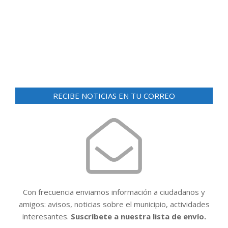
d
ó
e
n
v
i
d
s
e
t
v
a
i
s
RECIBE NOTICIAS EN TU CORREO
d
s
e
t
E
a
v
e
s
n
t
Con frecuencia enviamos información a ciudadanos y
o
amigos: avisos, noticias sobre el municipio, actividades
interesantes.
Suscríbete a nuestra lista de envío.