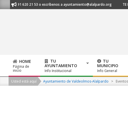
Skip
nos al 91 620 21 53 o escríbenos a ayuntamiento@alalpardo.org
TE ES
to
content
TU
TU
HOME
AYUNTAMIENTO
MUNICIPIO
Página de
Primary
inicio
Info Institucional
Info General
Navigation
Usted está aquí
Ayuntamiento de Valdeolmos-Alalpardo
>
Evento
Menu
2026-
08-
08