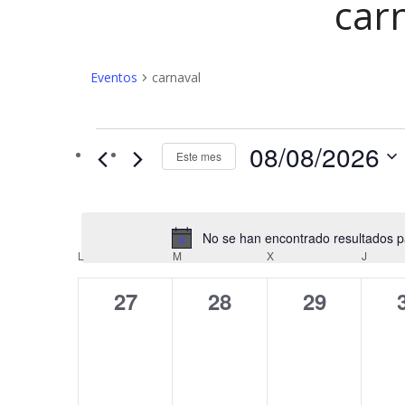
car
Eventos
carnaval
Eventos
08/08/2026
Este mes
No se han encontrado resultados par
C
L
LUNES
M
MARTES
X
MIÉRCOLES
J
JUEV
a
0
0
0
27
28
29
l
eventos,
eventos,
eventos,
e
n