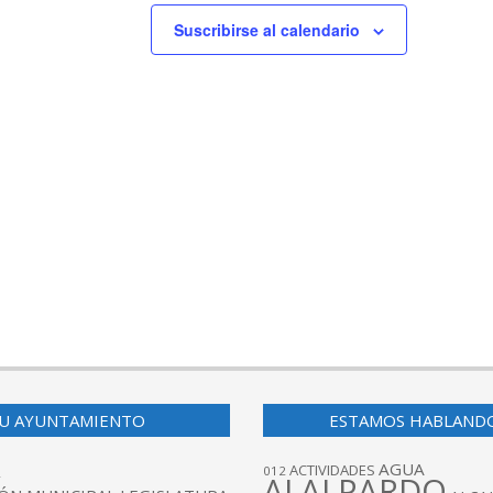
Suscribirse al calendario
U AYUNTAMIENTO
ESTAMOS HABLAND
AGUA
ACTIVIDADES
012
ALALPARDO