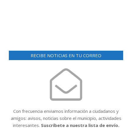
d
ó
e
n
v
i
d
s
e
t
v
a
RECIBE NOTICIAS EN TU CORREO
i
s
d
s
e
t
E
a
v
e
s
n
t
Con frecuencia enviamos información a ciudadanos y
o
amigos: avisos, noticias sobre el municipio, actividades
interesantes.
Suscríbete a nuestra lista de envío.