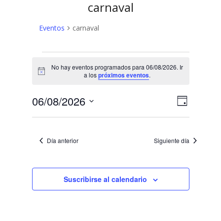
carnaval
Eventos
carnaval
Eventos
No hay eventos programados para 06/08/2026. Ir
en
Aviso
a los
próximos eventos
.
06/08/2026
N
N
06/08/2026
Día
a
Selecciona
a
v
la
v
fecha.
e
Día anterior
Siguiente día
e
g
a
g
c
Suscribirse al calendario
a
i
c
ó
n
i