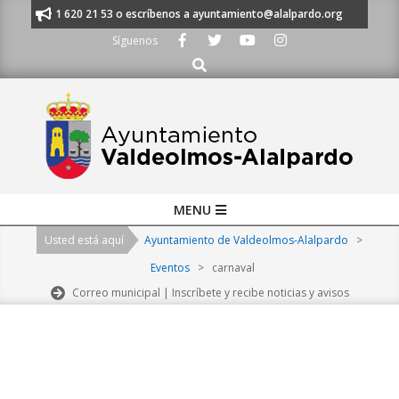
Skip
nos al 91 620 21 53 o escríbenos a ayuntamiento@alalpardo.org
TE ES
to
Síguenos
content
Buscar
Primary
MENU
Navigation
Usted está aquí
Ayuntamiento de Valdeolmos-Alalpardo
>
Menu
Eventos
>
carnaval
Correo municipal | Inscríbete y recibe noticias y avisos
2026-
08-
06