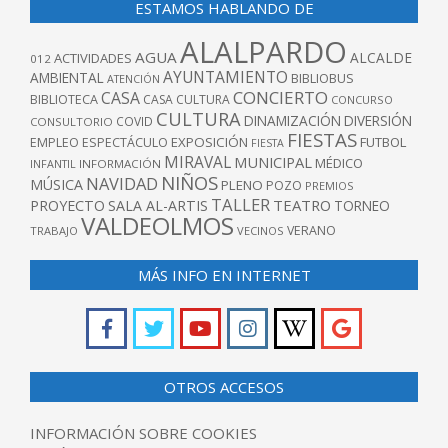
ESTAMOS HABLANDO DE
ALALPARDO
AGUA
ALCALDE
ACTIVIDADES
012
AYUNTAMIENTO
AMBIENTAL
BIBLIOBUS
ATENCIÓN
CONCIERTO
CASA
BIBLIOTECA
CASA CULTURA
CONCURSO
CULTURA
DINAMIZACIÓN
DIVERSIÓN
COVID
CONSULTORIO
FIESTAS
EXPOSICIÓN
FUTBOL
EMPLEO
ESPECTÁCULO
FIESTA
MIRAVAL
MUNICIPAL
MÉDICO
INFANTIL
INFORMACIÓN
NIÑOS
NAVIDAD
MÚSICA
PLENO
POZO
PREMIOS
TALLER
TEATRO
PROYECTO
SALA AL-ARTIS
TORNEO
VALDEOLMOS
VERANO
TRABAJO
VECINOS
MÁS INFO EN INTERNET
OTROS ACCESOS
INFORMACIÓN SOBRE COOKIES