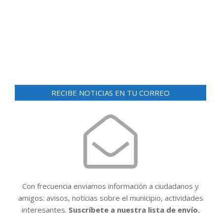
d
ó
e
n
v
i
d
s
e
t
v
a
i
s
RECIBE NOTICIAS EN TU CORREO
d
s
e
t
E
a
v
e
s
n
t
Con frecuencia enviamos información a ciudadanos y
o
amigos: avisos, noticias sobre el municipio, actividades
interesantes.
Suscríbete a nuestra lista de envío.