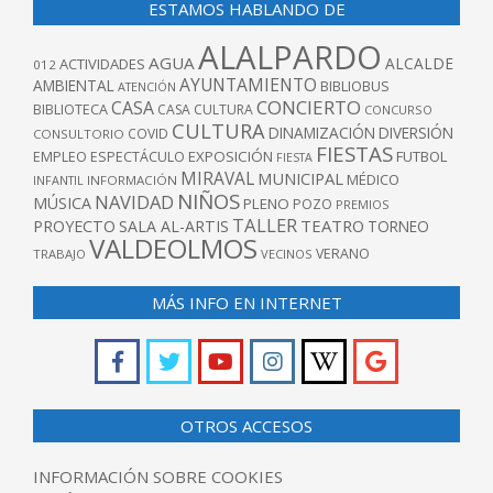
ESTAMOS HABLANDO DE
ALALPARDO
AGUA
ALCALDE
ACTIVIDADES
012
AYUNTAMIENTO
AMBIENTAL
BIBLIOBUS
ATENCIÓN
CONCIERTO
CASA
BIBLIOTECA
CASA CULTURA
CONCURSO
CULTURA
DINAMIZACIÓN
DIVERSIÓN
COVID
CONSULTORIO
FIESTAS
EXPOSICIÓN
FUTBOL
EMPLEO
ESPECTÁCULO
FIESTA
MIRAVAL
MUNICIPAL
MÉDICO
INFANTIL
INFORMACIÓN
NIÑOS
NAVIDAD
MÚSICA
PLENO
POZO
PREMIOS
TALLER
TEATRO
PROYECTO
SALA AL-ARTIS
TORNEO
VALDEOLMOS
VERANO
TRABAJO
VECINOS
MÁS INFO EN INTERNET
OTROS ACCESOS
INFORMACIÓN SOBRE COOKIES