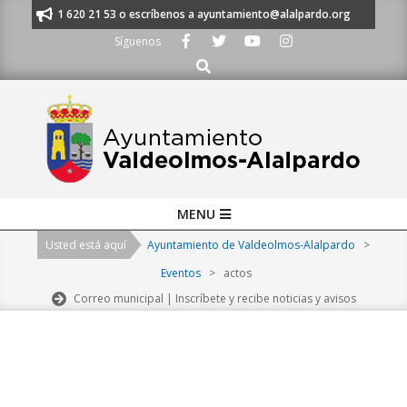
Skip
anos al 91 620 21 53 o escríbenos a ayuntamiento@alalpardo.org
TE ES
to
Síguenos
content
Buscar
Primary
MENU
Navigation
Usted está aquí
Ayuntamiento de Valdeolmos-Alalpardo
>
Menu
Eventos
>
actos
Correo municipal | Inscríbete y recibe noticias y avisos
2026-
08-
09