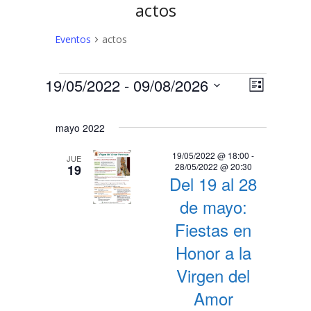
actos
Eventos
actos
Eventos
N
N
19/05/2022
 - 
09/08/2026
Lista
a
Selecciona
a
v
la
mayo 2022
v
fecha.
e
e
g
19/05/2022 @ 18:00
-
JUE
28/05/2022 @ 20:30
19
a
g
Del 19 al 28
c
a
de mayo:
i
c
Fiestas en
ó
n
i
Honor a la
d
ó
Virgen del
e
Amor
n
v