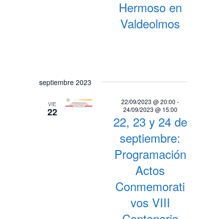
i
Hermoso en
d
s
Valdeolmos
e
t
v
a
i
s
d
s
e
septiembre 2023
t
E
22/09/2023 @ 20:00
-
a
VIE
v
24/09/2023 @ 15:00
22
e
22, 23 y 24 de
s
n
septiembre:
t
Programación
o
Actos
Conmemorati
vos VIII
Centenario