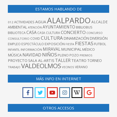
ESTAMOS HABLANDO DE
ALALPARDO
AGUA
ALCALDE
ACTIVIDADES
012
AYUNTAMIENTO
AMBIENTAL
BIBLIOBUS
ATENCIÓN
CONCIERTO
CASA
BIBLIOTECA
CASA CULTURA
CONCURSO
CULTURA
DINAMIZACIÓN
DIVERSIÓN
COVID
CONSULTORIO
FIESTAS
EXPOSICIÓN
FUTBOL
EMPLEO
ESPECTÁCULO
FIESTA
MIRAVAL
MUNICIPAL
MÉDICO
INFANTIL
INFORMACIÓN
NIÑOS
NAVIDAD
MÚSICA
PLENO
POZO
PREMIOS
TALLER
TEATRO
PROYECTO
SALA AL-ARTIS
TORNEO
VALDEOLMOS
VERANO
TRABAJO
VECINOS
MÁS INFO EN INTERNET
OTROS ACCESOS