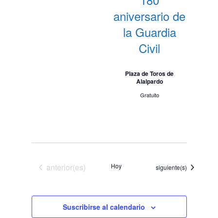
aniversario de
la Guardia
Civil
Plaza de Toros de
Alalpardo
Gratuito
Eventos
anterior(es)
Hoy
Eventos
siguiente(s)
Suscribirse al calendario