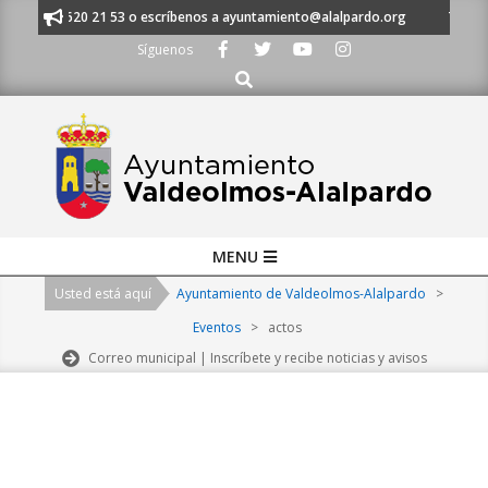
Skip
 al 91 620 21 53 o escríbenos a ayuntamiento@alalpardo.org
TE ESCUC
to
Síguenos
content
Buscar
Primary
MENU
Navigation
Usted está aquí
Ayuntamiento de Valdeolmos-Alalpardo
>
Menu
Eventos
>
actos
Correo municipal | Inscríbete y recibe noticias y avisos
2026-
08-
09