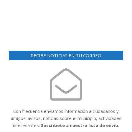
d
ó
e
n
v
i
d
s
e
t
v
a
RECIBE NOTICIAS EN TU CORREO
i
s
d
s
e
t
E
a
v
e
s
n
t
Con frecuencia enviamos información a ciudadanos y
o
amigos: avisos, noticias sobre el municipio, actividades
interesantes.
Suscríbete a nuestra lista de envío.