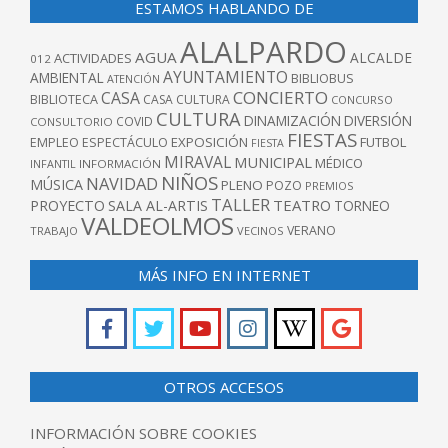
ESTAMOS HABLANDO DE
ALALPARDO
AGUA
ALCALDE
ACTIVIDADES
012
AYUNTAMIENTO
AMBIENTAL
BIBLIOBUS
ATENCIÓN
CONCIERTO
CASA
BIBLIOTECA
CASA CULTURA
CONCURSO
CULTURA
DINAMIZACIÓN
DIVERSIÓN
COVID
CONSULTORIO
FIESTAS
EXPOSICIÓN
FUTBOL
EMPLEO
ESPECTÁCULO
FIESTA
MIRAVAL
MUNICIPAL
MÉDICO
INFANTIL
INFORMACIÓN
NIÑOS
NAVIDAD
MÚSICA
PLENO
POZO
PREMIOS
TALLER
TEATRO
PROYECTO
SALA AL-ARTIS
TORNEO
VALDEOLMOS
VERANO
TRABAJO
VECINOS
MÁS INFO EN INTERNET
OTROS ACCESOS
INFORMACIÓN SOBRE COOKIES