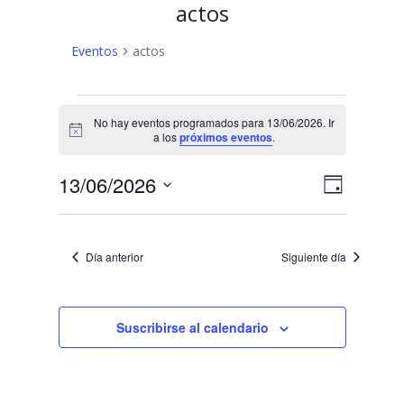
actos
Eventos
actos
Eventos
No hay eventos programados para 13/06/2026. Ir
en
Aviso
a los
próximos eventos
.
13/06/2026
N
N
13/06/2026
Día
a
Selecciona
a
v
la
v
fecha.
e
Día anterior
Siguiente día
e
g
a
g
c
Suscribirse al calendario
a
i
c
ó
n
i