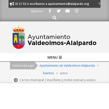
Skip
s al 91 620 21 53 o escríbenos a ayuntamiento@alalpardo.org
TE ESCUC
to
Síguenos
content
Buscar
Primary
MENU
Navigation
Usted está aquí
Ayuntamiento de Valdeolmos-Alalpardo
>
Menu
Eventos
>
actos
Correo municipal | Inscríbete y recibe noticias y avisos
2026-
08-
08