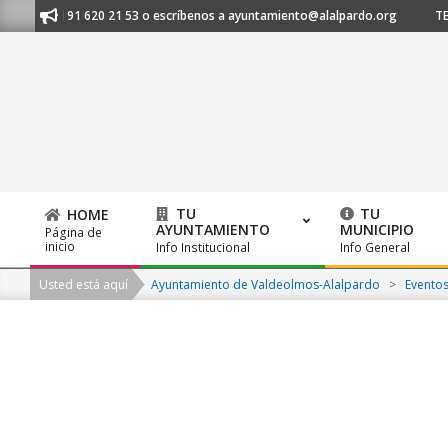
Skip
anos al 91 620 21 53 o escríbenos a ayuntamiento@alalpardo.org
TE E
to
content
TU
TU
HOME
AYUNTAMIENTO
MUNICIPIO
Página de
Primary
inicio
Info Institucional
Info General
Navigation
Usted está aquí
Ayuntamiento de Valdeolmos-Alalpardo
>
Evento
Menu
2026-
08-
08