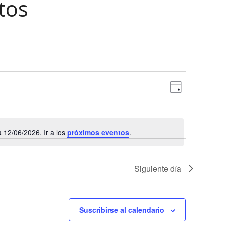
tos
N
N
Día
a
a
Selecciona
v
la
v
e
fecha.
12/06/2026. Ir a los
próximos eventos
.
e
g
Aviso
a
g
c
a
Siguiente día
i
c
ó
n
i
Suscribirse al calendario
d
ó