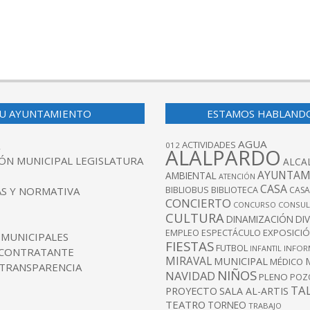
U AYUNTAMIENTO
ESTAMOS HABLAND
AGUA
ACTIVIDADES
012
ALALPARDO
ÓN MUNICIPAL LEGISLATURA
ALCA
AYUNTAM
AMBIENTAL
ATENCIÓN
CASA
BIBLIOBUS
S Y NORMATIVA
BIBLIOTECA
CASA
CONCIERTO
CONCURSO
CONSUL
CULTURA
DINAMIZACIÓN
DI
EXPOSICI
EMPLEO
ESPECTÁCULO
 MUNICIPALES
FIESTAS
FUTBOL
INFANTIL
INFOR
 CONTRATANTE
MIRAVAL
MUNICIPAL
MÉDICO
 TRANSPARENCIA
NIÑOS
NAVIDAD
PLENO
POZ
TA
PROYECTO
SALA AL-ARTIS
TEATRO
TORNEO
TRABAJO