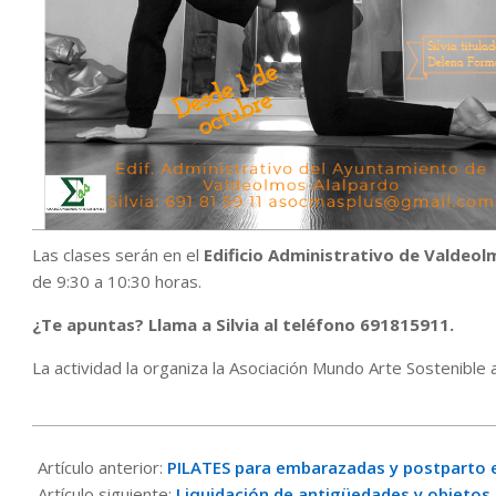
Las clases serán en el
Edificio Administrativo de Valdeol
de 9:30 a 10:30 horas.
¿Te apuntas? Llama a Silvia al teléfono 691815911.
La actividad la organiza la Asociación Mundo Arte Sostenibl
2020-
10-
Artículo anterior:
PILATES para embarazadas y postpart
22
Artículo siguiente:
Liquidación de antigüedades y objetos