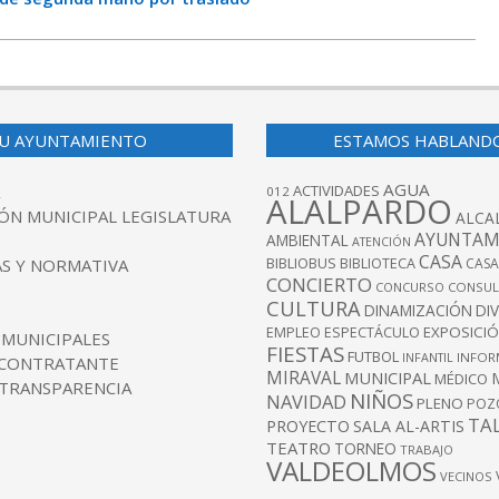
U AYUNTAMIENTO
ESTAMOS HABLAND
AGUA
ACTIVIDADES
012
ALALPARDO
ÓN MUNICIPAL LEGISLATURA
ALCA
AYUNTAM
AMBIENTAL
ATENCIÓN
CASA
BIBLIOBUS
S Y NORMATIVA
BIBLIOTECA
CASA
CONCIERTO
CONCURSO
CONSUL
CULTURA
DINAMIZACIÓN
DI
EXPOSICI
EMPLEO
ESPECTÁCULO
 MUNICIPALES
FIESTAS
FUTBOL
INFANTIL
INFOR
 CONTRATANTE
MIRAVAL
MUNICIPAL
MÉDICO
 TRANSPARENCIA
NIÑOS
NAVIDAD
PLENO
POZ
TA
PROYECTO
SALA AL-ARTIS
TEATRO
TORNEO
TRABAJO
VALDEOLMOS
VECINOS