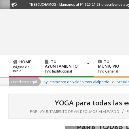
Skip
rdo.org
TE ESCUCHAMOS - Llámanos al 91 620 21 53 o escríbenos a ayu
to
content
TU
TU
HOME
AYUNTAMIENTO
MUNICIPIO
Página de
Primary
inicio
Info Institucional
Info General
Navigation
Usted está aquí
Ayuntamiento de Valdeolmos-Alalpardo
>
Actuali
Menu
YOGA para todas las
POR:
AYUNTAMIENTO DE VALDEOLMOS-ALALPARDO
F