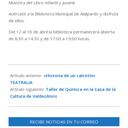
Muestra del Libro Infantil y Juvenil.
Acércate a la Biblioteca Municipal de Alalpardo y disfruta
de ellos.
Del 12 al 18 de abril la biblioteca permanecerá abierta
de 8:30 a 14:30 y de 17:00 a 19:00 horas.
2018-
04-
Artículo anterior:
«Historia de un calcetín»
17
TEATRALIA
Artículo siguiente:
Taller de Química en la Casa de la
Cultura de Valdeolmos
RECIBE NOTICIAS EN TU CORREO