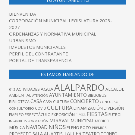
TU AYUNTAMIENTO
BIENVENIDA
CORPORACIÓN MUNICIPAL LEGISLATURA 2023-
2027
ORDENANZAS Y NORMATIVA MUNICIPAL
URBANISMO
IMPUESTOS MUNICIPALES
PERFIL DEL CONTRATANTE
PORTAL DE TRANSPARENCIA
ESTAMOS HABLANDO DE
ALALPARDO
AGUA
ALCALDE
ACTIVIDADES
012
AYUNTAMIENTO
AMBIENTAL
BIBLIOBUS
ATENCIÓN
CONCIERTO
CASA
BIBLIOTECA
CASA CULTURA
CONCURSO
CULTURA
DINAMIZACIÓN
DIVERSIÓN
COVID
CONSULTORIO
FIESTAS
EXPOSICIÓN
FUTBOL
EMPLEO
ESPECTÁCULO
FIESTA
MIRAVAL
MUNICIPAL
MÉDICO
INFANTIL
INFORMACIÓN
NIÑOS
NAVIDAD
MÚSICA
PLENO
POZO
PREMIOS
TALLER
TEATRO
PROYECTO
SALA AL-ARTIS
TORNEO