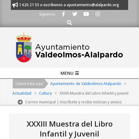
Skip
nos al 91 620 21 53 o escríbenos a ayuntamiento@alalpardo.org
TE ESC
to
Síguenos
content
Buscar
Primary
MENU
Navigation
Usted está aquí
Ayuntamiento de Valdeolmos-Alalpardo
>
Menu
Actualidad
>
Cultura
>
XXXIII Muestra del Libro Infantil y Juvenil
Correo municipal | Inscríbete y recibe noticias y avisos
XXXIII Muestra del Libro
Infantil y Juvenil