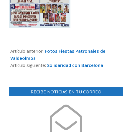
2017-
08-
Artículo anterior:
Fotos Fiestas Patronales de
17
Valdeolmos
Artículo siguiente:
Solidaridad con Barcelona
RECIBE NOTICIAS EN TU CORREO