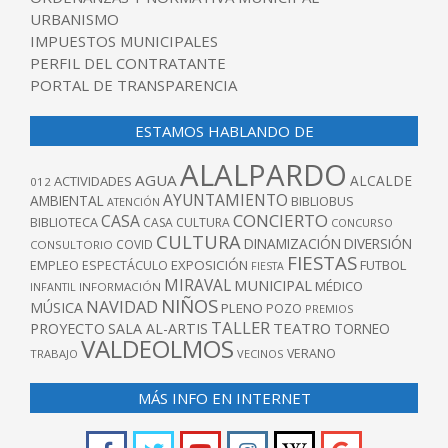
URBANISMO
IMPUESTOS MUNICIPALES
PERFIL DEL CONTRATANTE
PORTAL DE TRANSPARENCIA
ESTAMOS HABLANDO DE
ALALPARDO
AGUA
ALCALDE
ACTIVIDADES
012
AYUNTAMIENTO
AMBIENTAL
BIBLIOBUS
ATENCIÓN
CONCIERTO
CASA
BIBLIOTECA
CASA CULTURA
CONCURSO
CULTURA
DINAMIZACIÓN
DIVERSIÓN
COVID
CONSULTORIO
FIESTAS
EXPOSICIÓN
FUTBOL
EMPLEO
ESPECTÁCULO
FIESTA
MIRAVAL
MUNICIPAL
MÉDICO
INFANTIL
INFORMACIÓN
NIÑOS
NAVIDAD
MÚSICA
PLENO
POZO
PREMIOS
TALLER
TEATRO
PROYECTO
SALA AL-ARTIS
TORNEO
VALDEOLMOS
VERANO
TRABAJO
VECINOS
MÁS INFO EN INTERNET