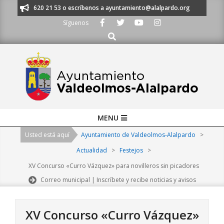
Skip
os al 91 620 21 53 o escríbenos a ayuntamiento@alalpardo.org
TE ESC
to
Síguenos
content
Buscar
Primary
MENU
Navigation
Usted está aquí
Ayuntamiento de Valdeolmos-Alalpardo
>
Menu
Actualidad
>
Festejos
>
XV Concurso «Curro Vázquez» para novilleros sin picadores
Correo municipal | Inscríbete y recibe noticias y avisos
XV Concurso «Curro Vázquez»