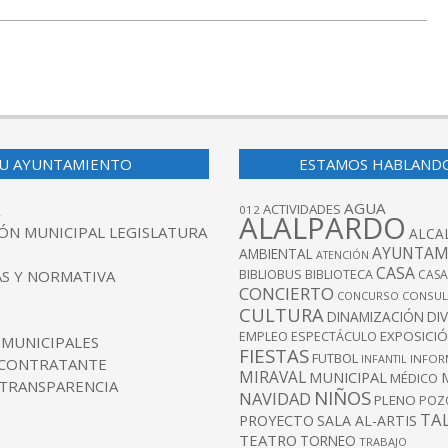
U AYUNTAMIENTO
ESTAMOS HABLAND
AGUA
ACTIVIDADES
012
ALALPARDO
ÓN MUNICIPAL LEGISLATURA
ALCA
AYUNTAM
AMBIENTAL
ATENCIÓN
CASA
BIBLIOBUS
S Y NORMATIVA
BIBLIOTECA
CASA
CONCIERTO
CONCURSO
CONSUL
CULTURA
DINAMIZACIÓN
DI
EXPOSICI
EMPLEO
ESPECTÁCULO
 MUNICIPALES
FIESTAS
FUTBOL
INFANTIL
INFOR
 CONTRATANTE
MIRAVAL
MUNICIPAL
MÉDICO
 TRANSPARENCIA
NIÑOS
NAVIDAD
PLENO
POZ
TA
PROYECTO
SALA AL-ARTIS
TEATRO
TORNEO
TRABAJO