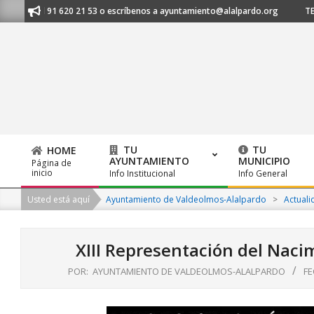
Skip
nos al 91 620 21 53 o escríbenos a ayuntamiento@alalpardo.org
TE ES
to
content
TU
TU
HOME
AYUNTAMIENTO
MUNICIPIO
Página de
Primary
inicio
Info Institucional
Info General
Navigation
Usted está aquí
Ayuntamiento de Valdeolmos-Alalpardo
>
Actuali
Menu
XIII Representación del Naci
POR:
AYUNTAMIENTO DE VALDEOLMOS-ALALPARDO
FE