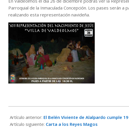
En Valdeolmos el día 26 de diciembre podrás ver la Represent
Parroquial de la Inmaculada Concepción. Los pases serán a pa
realizando esta representación navideña.
2016-
11-
Artículo anterior:
El Belén Viviente de Alalpardo cumple 19
30
Artículo siguiente:
Carta a los Reyes Magos