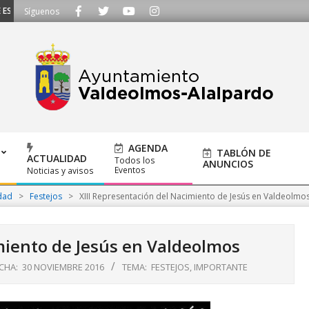
CUCHAMOS - Llámanos al 91 620 21 53 o escríbenos a ayuntamiento@alalpard
Síguenos
AGENDA
TABLÓN DE
ACTUALIDAD
Todos los
ANUNCIOS
Eventos
Noticias y avisos
dad
>
Festejos
>
XIII Representación del Nacimiento de Jesús en Valdeolmo
miento de Jesús en Valdeolmos
CHA:
30 NOVIEMBRE 2016
TEMA:
FESTEJOS
,
IMPORTANTE