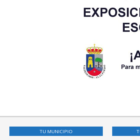
2017-
03-
10
TU MUNICIPIO
T