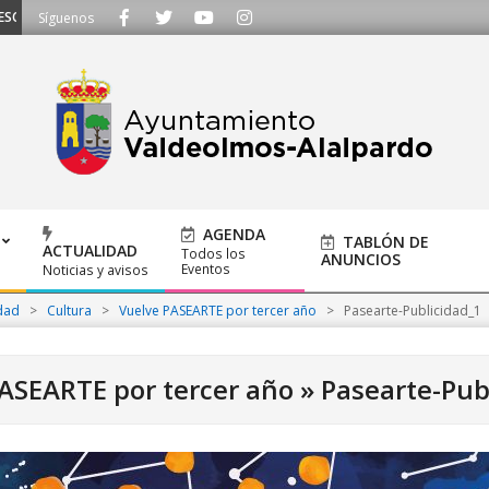
CHAMOS - Llámanos al 91 620 21 53 o escríbenos a ayuntamiento@alalpardo.
Síguenos
AGENDA
TABLÓN DE
ACTUALIDAD
Todos los
ANUNCIOS
Eventos
Noticias y avisos
dad
>
Cultura
>
Vuelve PASEARTE por tercer año
>
Pasearte-Publicidad_1
ASEARTE por tercer año »
Pasearte-Pub