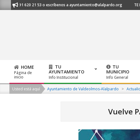
Skip
s al 91 620 21 53 o escríbenos a ayuntamiento@alalpardo.org
TE ESCU
to
content
TU
TU
HOME
AYUNTAMIENTO
MUNICIPIO
Página de
Primary
inicio
Info Institucional
Info General
Navigation
Usted está aquí
Ayuntamiento de Valdeolmos-Alalpardo
>
Actuali
Menu
Vuelve P