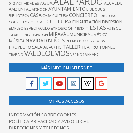
ALALPARDO
AGUA
ALCALDE
ACTIVIDADES
012
AYUNTAMIENTO
AMBIENTAL
BIBLIOBUS
ATENCIÓN
CONCIERTO
CASA
BIBLIOTECA
CASA CULTURA
CONCURSO
CULTURA
DINAMIZACIÓN
DIVERSIÓN
COVID
CONSULTORIO
FIESTAS
EXPOSICIÓN
FUTBOL
EMPLEO
ESPECTÁCULO
FIESTA
MIRAVAL
MUNICIPAL
MÉDICO
INFANTIL
INFORMACIÓN
NIÑOS
NAVIDAD
MÚSICA
PLENO
POZO
PREMIOS
TALLER
TEATRO
PROYECTO
SALA AL-ARTIS
TORNEO
VALDEOLMOS
VERANO
TRABAJO
VECINOS
MÁS INFO EN INTERNET
OTROS ACCESOS
INFORMACIÓN SOBRE COOKIES
POLÍTICA PRIVACIDAD Y AVISO LEGAL
DIRECCIONES Y TELÉFONOS