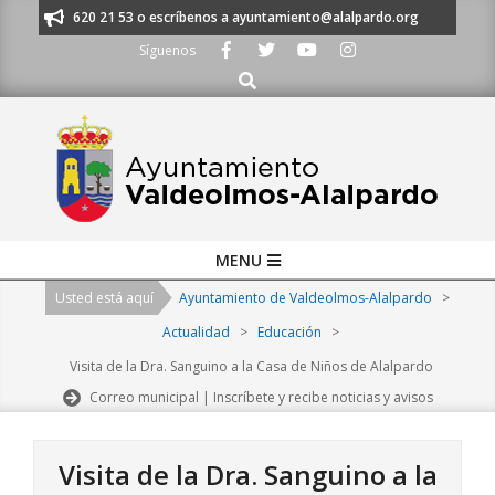
Skip
s al 91 620 21 53 o escríbenos a ayuntamiento@alalpardo.org
TE ESCU
to
Síguenos
content
Buscar
Primary
MENU
Navigation
Usted está aquí
Ayuntamiento de Valdeolmos-Alalpardo
>
Menu
Actualidad
>
Educación
>
Visita de la Dra. Sanguino a la Casa de Niños de Alalpardo
Correo municipal | Inscríbete y recibe noticias y avisos
Visita de la Dra. Sanguino a la