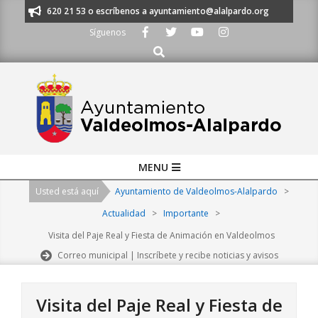
Skip
s al 91 620 21 53 o escríbenos a ayuntamiento@alalpardo.org
TE ESCU
to
Síguenos
content
Buscar
Primary
MENU
Navigation
Usted está aquí
Ayuntamiento de Valdeolmos-Alalpardo
>
Menu
Actualidad
>
Importante
>
Visita del Paje Real y Fiesta de Animación en Valdeolmos
Correo municipal | Inscríbete y recibe noticias y avisos
Visita del Paje Real y Fiesta de