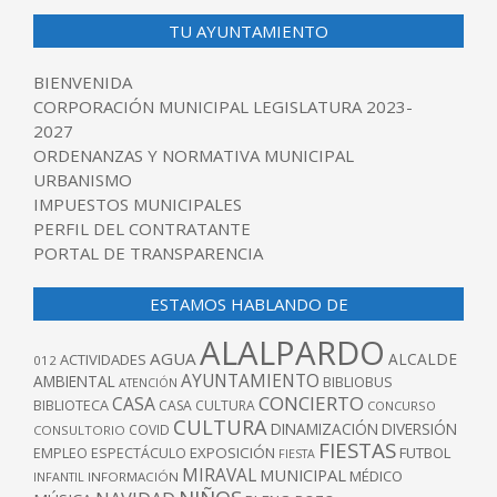
TU AYUNTAMIENTO
BIENVENIDA
CORPORACIÓN MUNICIPAL LEGISLATURA 2023-
2027
ORDENANZAS Y NORMATIVA MUNICIPAL
URBANISMO
IMPUESTOS MUNICIPALES
PERFIL DEL CONTRATANTE
PORTAL DE TRANSPARENCIA
ESTAMOS HABLANDO DE
ALALPARDO
AGUA
ALCALDE
ACTIVIDADES
012
AYUNTAMIENTO
AMBIENTAL
BIBLIOBUS
ATENCIÓN
CONCIERTO
CASA
BIBLIOTECA
CASA CULTURA
CONCURSO
CULTURA
DINAMIZACIÓN
DIVERSIÓN
COVID
CONSULTORIO
FIESTAS
EXPOSICIÓN
FUTBOL
EMPLEO
ESPECTÁCULO
FIESTA
MIRAVAL
MUNICIPAL
MÉDICO
INFANTIL
INFORMACIÓN