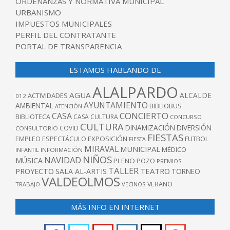
ORDENANZAS Y NORMATIVA MUNICIPAL
URBANISMO
IMPUESTOS MUNICIPALES
PERFIL DEL CONTRATANTE
PORTAL DE TRANSPARENCIA
ESTAMOS HABLANDO DE
ALALPARDO
AGUA
ALCALDE
ACTIVIDADES
012
AYUNTAMIENTO
AMBIENTAL
BIBLIOBUS
ATENCIÓN
CONCIERTO
CASA
BIBLIOTECA
CASA CULTURA
CONCURSO
CULTURA
DINAMIZACIÓN
DIVERSIÓN
COVID
CONSULTORIO
FIESTAS
EXPOSICIÓN
FUTBOL
EMPLEO
ESPECTÁCULO
FIESTA
MIRAVAL
MUNICIPAL
MÉDICO
INFANTIL
INFORMACIÓN
NIÑOS
NAVIDAD
MÚSICA
PLENO
POZO
PREMIOS
TALLER
TEATRO
PROYECTO
SALA AL-ARTIS
TORNEO
VALDEOLMOS
VERANO
TRABAJO
VECINOS
MÁS INFO EN INTERNET