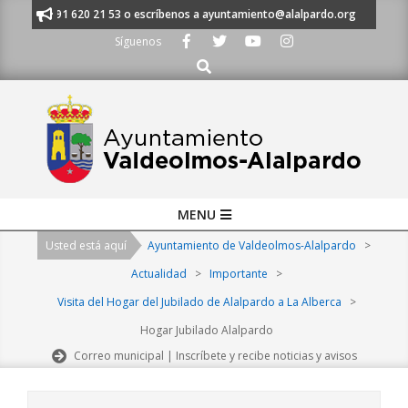
Skip
anos al 91 620 21 53 o escríbenos a ayuntamiento@alalpardo.org
TE E
to
Síguenos
content
Buscar
Primary
MENU
Navigation
Usted está aquí
Ayuntamiento de Valdeolmos-Alalpardo
>
Menu
Actualidad
>
Importante
>
Visita del Hogar del Jubilado de Alalpardo a La Alberca
>
Hogar Jubilado Alalpardo
Correo municipal | Inscríbete y recibe noticias y avisos