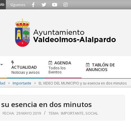
OS - Llámanos al 91 620 21 53 o escríbenos a ayuntamiento@alalpardo.org
Síguenos
AGENDA
TABLÓN DE
ACTUALIDAD
Todos los
ANUNCIOS
Eventos
Noticias y avisos
dad
>
Importante
>
EL VIDEO DEL MUNICIPIO y su esencia en dos minutos
 su esencia en dos minutos
FECHA:
29 MAYO 2019
TEMA:
IMPORTANTE
,
SOCIAL