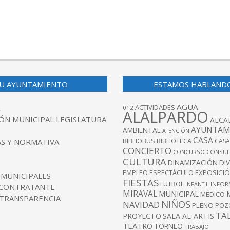
U AYUNTAMIENTO
ESTAMOS HABLAND
AGUA
ACTIVIDADES
012
ALALPARDO
ÓN MUNICIPAL LEGISLATURA
ALCA
AYUNTAM
AMBIENTAL
ATENCIÓN
CASA
BIBLIOBUS
S Y NORMATIVA
BIBLIOTECA
CASA
CONCIERTO
CONCURSO
CONSUL
CULTURA
DINAMIZACIÓN
DI
EXPOSICI
EMPLEO
ESPECTÁCULO
 MUNICIPALES
FIESTAS
FUTBOL
INFANTIL
INFOR
 CONTRATANTE
MIRAVAL
MUNICIPAL
MÉDICO
 TRANSPARENCIA
NIÑOS
NAVIDAD
PLENO
POZ
TA
PROYECTO
SALA AL-ARTIS
TEATRO
TORNEO
TRABAJO