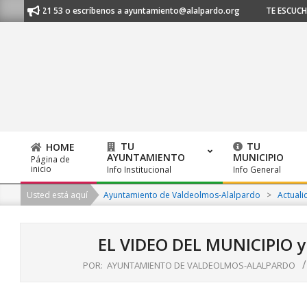
Skip
 91 620 21 53 o escríbenos a ayuntamiento@alalpardo.org
TE ESCUCHAM
to
content
TU
TU
HOME
AYUNTAMIENTO
MUNICIPIO
Página de
Primary
inicio
Info Institucional
Info General
Navigation
Usted está aquí
Ayuntamiento de Valdeolmos-Alalpardo
>
Actuali
Menu
EL VIDEO DEL MUNICIPIO y
POR:
AYUNTAMIENTO DE VALDEOLMOS-ALALPARDO