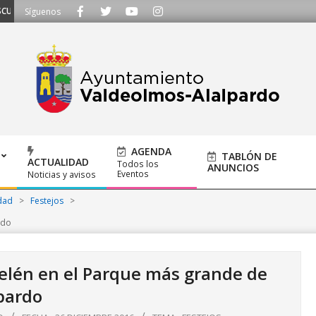
CHAMOS - Llámanos al 91 620 21 53 o escríbenos a ayuntamiento@alalpardo.o
Síguenos
AGENDA
TABLÓN DE
ACTUALIDAD
Todos los
ANUNCIOS
Eventos
Noticias y avisos
dad
>
Festejos
>
rdo
 Belén en el Parque más grande de
pardo