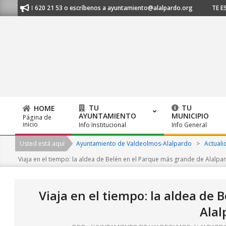
Skip
s al 91 620 21 53 o escríbenos a ayuntamiento@alalpardo.org
TE ESCU
to
content
TU
TU
HOME
AYUNTAMIENTO
MUNICIPIO
Página de
Primary
inicio
Info Institucional
Info General
Navigation
Usted está aquí
Ayuntamiento de Valdeolmos-Alalpardo
>
Actuali
Menu
Viaja en el tiempo: la aldea de Belén en el Parque más grande de Alalpa
Viaja en el tiempo: la aldea de
Alal