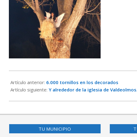
2016-
12-
Artículo anterior:
6.000 tornillos en los decorados
26
Artículo siguiente:
Y alrededor de la iglesia de Valdeolmo
TU MUNICIPIO
T