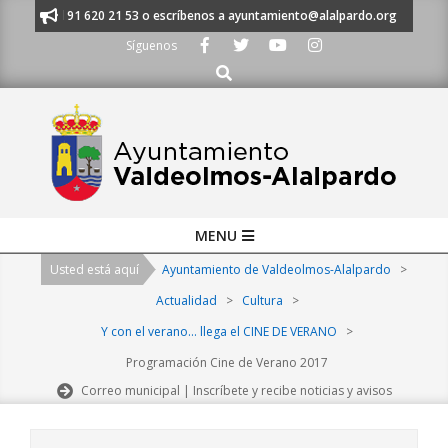
Skip
ámanos al 91 620 21 53 o escríbenos a ayuntamiento@alalpardo.org
TE
to
Síguenos
content
Buscar
Primary
MENU
Navigation
Usted está aquí
Ayuntamiento de Valdeolmos-Alalpardo
>
Menu
Actualidad
>
Cultura
>
Y con el verano… llega el CINE DE VERANO
>
Programación Cine de Verano 2017
Correo municipal | Inscríbete y recibe noticias y avisos