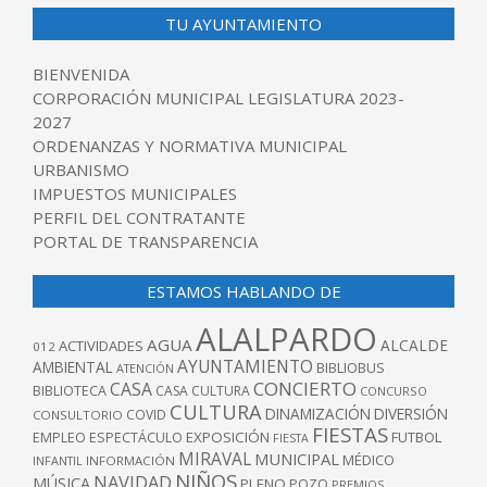
TU AYUNTAMIENTO
BIENVENIDA
CORPORACIÓN MUNICIPAL LEGISLATURA 2023-
2027
ORDENANZAS Y NORMATIVA MUNICIPAL
URBANISMO
IMPUESTOS MUNICIPALES
PERFIL DEL CONTRATANTE
PORTAL DE TRANSPARENCIA
ESTAMOS HABLANDO DE
ALALPARDO
AGUA
ALCALDE
ACTIVIDADES
012
AYUNTAMIENTO
AMBIENTAL
BIBLIOBUS
ATENCIÓN
CONCIERTO
CASA
BIBLIOTECA
CASA CULTURA
CONCURSO
CULTURA
DINAMIZACIÓN
DIVERSIÓN
COVID
CONSULTORIO
FIESTAS
EXPOSICIÓN
FUTBOL
EMPLEO
ESPECTÁCULO
FIESTA
MIRAVAL
MUNICIPAL
MÉDICO
INFANTIL
INFORMACIÓN
NIÑOS
NAVIDAD
MÚSICA
PLENO
POZO
PREMIOS