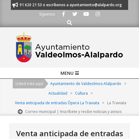
Skip
manos al 91 620 21 53 o escríbenos a ayuntamiento@alalpardo.org
TE E
to
Síguenos
content
Buscar
Primary
MENU
Navigation
Usted está aquí
Ayuntamiento de Valdeolmos-Alalpardo
>
Menu
Actualidad
>
Cultura
>
Venta anticipada de entradas Ópera La Traviata
>
La Traviata
Correo municipal | Inscríbete y recibe noticias y avisos
Venta anticipada de entradas