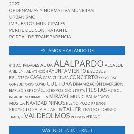
2027
ORDENANZAS Y NORMATIVA MUNICIPAL
URBANISMO
IMPUESTOS MUNICIPALES
PERFIL DEL CONTRATANTE
PORTAL DE TRANSPARENCIA
ESTAMOS HABLANDO DE
ALALPARDO
AGUA
ALCALDE
ACTIVIDADES
012
AYUNTAMIENTO
AMBIENTAL
BIBLIOBUS
ATENCIÓN
CONCIERTO
CASA
BIBLIOTECA
CASA CULTURA
CONCURSO
CULTURA
DINAMIZACIÓN
DIVERSIÓN
COVID
CONSULTORIO
FIESTAS
EXPOSICIÓN
FUTBOL
EMPLEO
ESPECTÁCULO
FIESTA
MIRAVAL
MUNICIPAL
MÉDICO
INFANTIL
INFORMACIÓN
NIÑOS
NAVIDAD
MÚSICA
PLENO
POZO
PREMIOS
TALLER
TEATRO
PROYECTO
SALA AL-ARTIS
TORNEO
VALDEOLMOS
VERANO
TRABAJO
VECINOS
MÁS INFO EN INTERNET