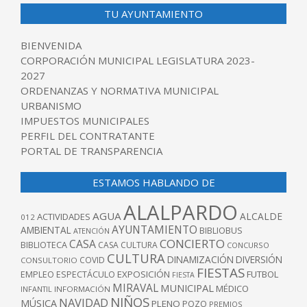
TU AYUNTAMIENTO
BIENVENIDA
CORPORACIÓN MUNICIPAL LEGISLATURA 2023-
2027
ORDENANZAS Y NORMATIVA MUNICIPAL
URBANISMO
IMPUESTOS MUNICIPALES
PERFIL DEL CONTRATANTE
PORTAL DE TRANSPARENCIA
ESTAMOS HABLANDO DE
ALALPARDO
AGUA
ALCALDE
ACTIVIDADES
012
AYUNTAMIENTO
AMBIENTAL
BIBLIOBUS
ATENCIÓN
CONCIERTO
CASA
BIBLIOTECA
CASA CULTURA
CONCURSO
CULTURA
DINAMIZACIÓN
DIVERSIÓN
COVID
CONSULTORIO
FIESTAS
EXPOSICIÓN
FUTBOL
EMPLEO
ESPECTÁCULO
FIESTA
MIRAVAL
MUNICIPAL
MÉDICO
INFANTIL
INFORMACIÓN
NIÑOS
NAVIDAD
MÚSICA
PLENO
POZO
PREMIOS