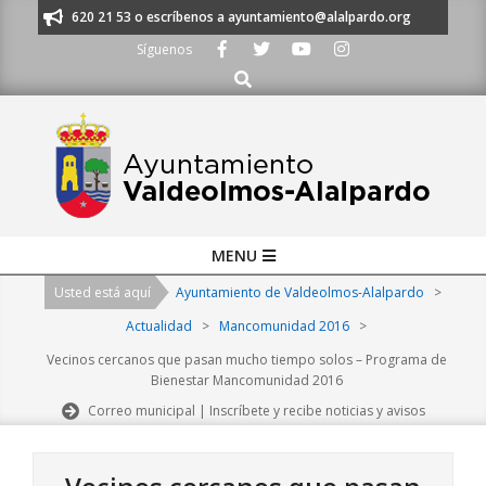
Skip
os al 91 620 21 53 o escríbenos a ayuntamiento@alalpardo.org
TE ESC
to
Síguenos
content
Buscar
Primary
MENU
Navigation
Usted está aquí
Ayuntamiento de Valdeolmos-Alalpardo
>
Menu
Actualidad
>
Mancomunidad 2016
>
Vecinos cercanos que pasan mucho tiempo solos – Programa de
Bienestar Mancomunidad 2016
Correo municipal | Inscríbete y recibe noticias y avisos