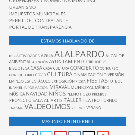
ORDENANZAS Y NORMATIVA MUNICIPAL
URBANISMO
IMPUESTOS MUNICIPALES
PERFIL DEL CONTRATANTE
PORTAL DE TRANSPARENCIA
ESTAMOS HABLANDO DE
ALALPARDO
AGUA
ALCALDE
ACTIVIDADES
012
AYUNTAMIENTO
AMBIENTAL
BIBLIOBUS
ATENCIÓN
CONCIERTO
CASA
BIBLIOTECA
CASA CULTURA
CONCURSO
CULTURA
DINAMIZACIÓN
DIVERSIÓN
COVID
CONSULTORIO
FIESTAS
EXPOSICIÓN
FUTBOL
EMPLEO
ESPECTÁCULO
FIESTA
MIRAVAL
MUNICIPAL
MÉDICO
INFANTIL
INFORMACIÓN
NIÑOS
NAVIDAD
MÚSICA
PLENO
POZO
PREMIOS
TALLER
TEATRO
PROYECTO
SALA AL-ARTIS
TORNEO
VALDEOLMOS
VERANO
TRABAJO
VECINOS
MÁS INFO EN INTERNET