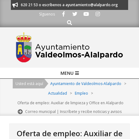
Skip
os al 91 620 21 53 o escríbenos a ayuntamiento@alalpardo.org
TE ESC
to
Síguenos
content
Buscar
Primary
MENU
Navigation
Usted está aquí
Ayuntamiento de Valdeolmos-Alalpardo
>
Menu
Actualidad
>
Empleo
>
Oferta de empleo: Auxiliar de limpieza y Office en Alalpardo
Correo municipal | Inscríbete y recibe noticias y avisos
Oferta de empleo: Auxiliar de