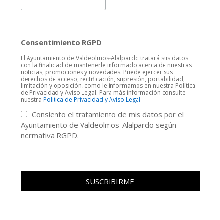
Consentimiento RGPD
El Ayuntamiento de Valdeolmos-Alalpardo tratará sus datos
con la finalidad de mantenerle informado acerca de nuestras
noticias, promociones y novedades. Puede ejercer sus
derechos de acceso, rectificación, supresión, portabilidad,
limitación y oposición, como le informamos en nuestra Política
de Privacidad y Aviso Legal. Para más información consulte
nuestra
Politica de Privacidad y Aviso Legal
Consiento el tratamiento de mis datos por el
Ayuntamiento de Valdeolmos-Alalpardo según
normativa RGPD.