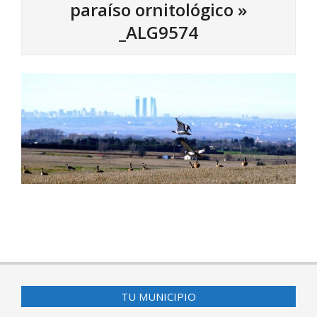
paraíso ornitológico »
_ALG9574
2015-
10-
07
TU MUNICIPIO