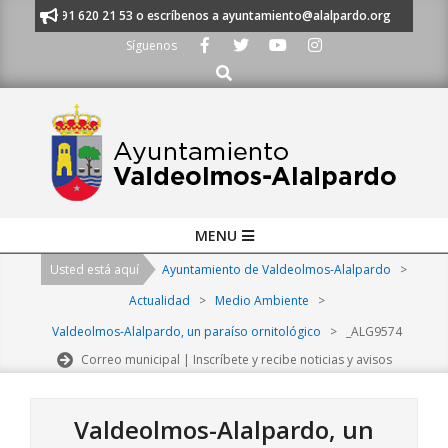
Skip
manos al 91 620 21 53 o escríbenos a ayuntamiento@alalpardo.org
TE E
to
Síguenos
content
Buscar
Primary
MENU
Navigation
Usted está aquí
Ayuntamiento de Valdeolmos-Alalpardo
>
Menu
Actualidad
>
Medio Ambiente
>
Valdeolmos-Alalpardo, un paraíso ornitológico
>
_ALG9574
Correo municipal | Inscríbete y recibe noticias y avisos
Valdeolmos-Alalpardo, un