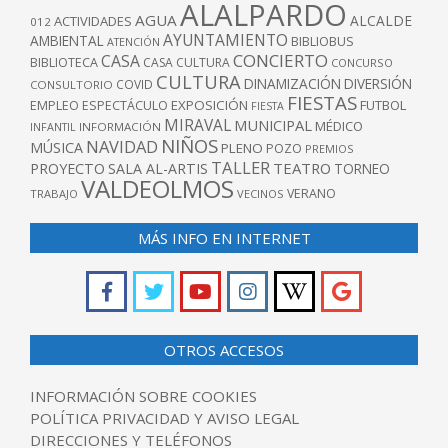
ALALPARDO
AGUA
ALCALDE
ACTIVIDADES
012
AYUNTAMIENTO
AMBIENTAL
BIBLIOBUS
ATENCIÓN
CONCIERTO
CASA
BIBLIOTECA
CASA CULTURA
CONCURSO
CULTURA
DINAMIZACIÓN
DIVERSIÓN
COVID
CONSULTORIO
FIESTAS
EXPOSICIÓN
FUTBOL
EMPLEO
ESPECTÁCULO
FIESTA
MIRAVAL
MUNICIPAL
MÉDICO
INFANTIL
INFORMACIÓN
NIÑOS
NAVIDAD
MÚSICA
PLENO
POZO
PREMIOS
TALLER
TEATRO
PROYECTO
SALA AL-ARTIS
TORNEO
VALDEOLMOS
VERANO
TRABAJO
VECINOS
MÁS INFO EN INTERNET
OTROS ACCESOS
INFORMACIÓN SOBRE COOKIES
POLÍTICA PRIVACIDAD Y AVISO LEGAL
DIRECCIONES Y TELÉFONOS