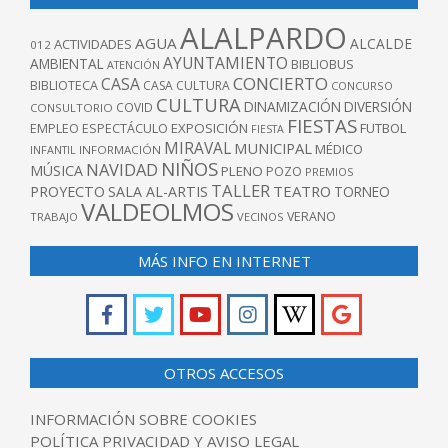
ALALPARDO
AGUA
ALCALDE
ACTIVIDADES
012
AYUNTAMIENTO
AMBIENTAL
BIBLIOBUS
ATENCIÓN
CONCIERTO
CASA
BIBLIOTECA
CASA CULTURA
CONCURSO
CULTURA
DINAMIZACIÓN
DIVERSIÓN
COVID
CONSULTORIO
FIESTAS
EXPOSICIÓN
FUTBOL
EMPLEO
ESPECTÁCULO
FIESTA
MIRAVAL
MUNICIPAL
MÉDICO
INFANTIL
INFORMACIÓN
NIÑOS
NAVIDAD
MÚSICA
PLENO
POZO
PREMIOS
TALLER
TEATRO
PROYECTO
SALA AL-ARTIS
TORNEO
VALDEOLMOS
VERANO
TRABAJO
VECINOS
MÁS INFO EN INTERNET
OTROS ACCESOS
INFORMACIÓN SOBRE COOKIES
POLÍTICA PRIVACIDAD Y AVISO LEGAL