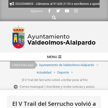
Skip
TE ESCUCHAMOS - Llámanos al 91 620 21 53 o escríbenos a ayuntamiento@
to
Síguenos
content
Buscar
Primary
MENU
Navigation
Usted está aquí
Ayuntamiento de Valdeolmos-Alalpardo
>
Menu
Actualidad
>
Deporte
>
El V Trail del Serrucho volvió a brillar pese al frío
Correo municipal | Inscríbete y recibe noticias y avisos
El V Trail del Serrucho volvió a