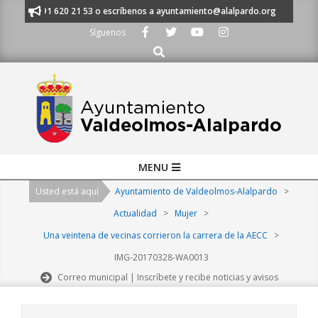
Skip
anos al 91 620 21 53 o escríbenos a ayuntamiento@alalpardo.org
TE ES
to
Síguenos
content
Buscar
Primary
MENU
Navigation
Usted está aquí
Ayuntamiento de Valdeolmos-Alalpardo
>
Menu
Actualidad
>
Mujer
>
Una veintena de vecinas corrieron la carrera de la AECC
>
IMG-20170328-WA0013
Correo municipal | Inscríbete y recibe noticias y avisos