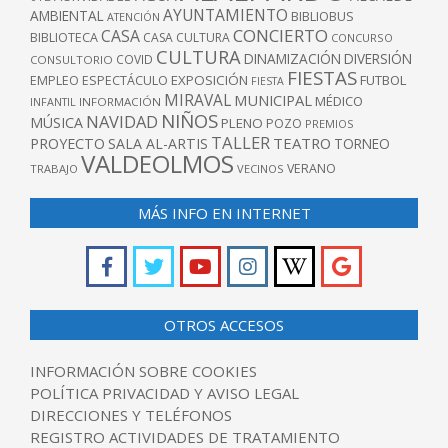
AYUNTAMIENTO
AMBIENTAL
BIBLIOBUS
ATENCIÓN
CONCIERTO
CASA
BIBLIOTECA
CASA CULTURA
CONCURSO
CULTURA
DINAMIZACIÓN
DIVERSIÓN
COVID
CONSULTORIO
FIESTAS
EXPOSICIÓN
FUTBOL
EMPLEO
ESPECTÁCULO
FIESTA
MIRAVAL
MUNICIPAL
MÉDICO
INFANTIL
INFORMACIÓN
NIÑOS
NAVIDAD
MÚSICA
PLENO
POZO
PREMIOS
TALLER
TEATRO
PROYECTO
SALA AL-ARTIS
TORNEO
VALDEOLMOS
VERANO
TRABAJO
VECINOS
MÁS INFO EN INTERNET
OTROS ACCESOS
INFORMACIÓN SOBRE COOKIES
POLÍTICA PRIVACIDAD Y AVISO LEGAL
DIRECCIONES Y TELÉFONOS
REGISTRO ACTIVIDADES DE TRATAMIENTO