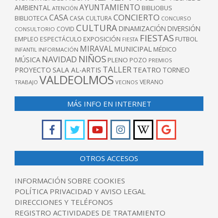
AYUNTAMIENTO
AMBIENTAL
BIBLIOBUS
ATENCIÓN
CONCIERTO
CASA
BIBLIOTECA
CASA CULTURA
CONCURSO
CULTURA
DINAMIZACIÓN
DIVERSIÓN
COVID
CONSULTORIO
FIESTAS
EXPOSICIÓN
FUTBOL
EMPLEO
ESPECTÁCULO
FIESTA
MIRAVAL
MUNICIPAL
MÉDICO
INFANTIL
INFORMACIÓN
NIÑOS
NAVIDAD
MÚSICA
PLENO
POZO
PREMIOS
TALLER
TEATRO
PROYECTO
SALA AL-ARTIS
TORNEO
VALDEOLMOS
VERANO
TRABAJO
VECINOS
MÁS INFO EN INTERNET
OTROS ACCESOS
INFORMACIÓN SOBRE COOKIES
POLÍTICA PRIVACIDAD Y AVISO LEGAL
DIRECCIONES Y TELÉFONOS
REGISTRO ACTIVIDADES DE TRATAMIENTO