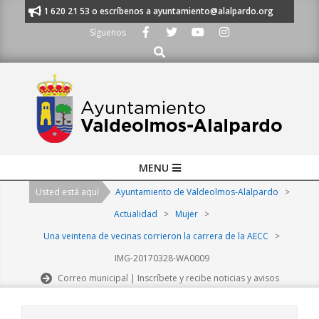
Skip
nos al 91 620 21 53 o escríbenos a ayuntamiento@alalpardo.org
TE ES
to
Síguenos
content
Buscar
Primary
MENU
Navigation
Usted está aquí
Ayuntamiento de Valdeolmos-Alalpardo
>
Menu
Actualidad
>
Mujer
>
Una veintena de vecinas corrieron la carrera de la AECC
>
IMG-20170328-WA0009
Correo municipal | Inscríbete y recibe noticias y avisos