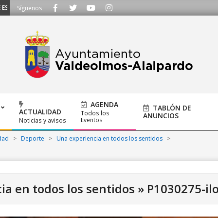
UCHAMOS - Llámanos al 91 620 21 53 o escríbenos a ayuntamiento@alalpardo.
Síguenos
AGENDA
TABLÓN DE
ACTUALIDAD
Todos los
ANUNCIOS
Eventos
Noticias y avisos
dad
>
Deporte
>
Una experiencia en todos los sentidos
>
ia en todos los sentidos »
P1030275-il