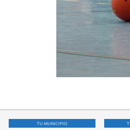
2017-
04-
01
TU MUNICIPIO
T