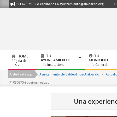
Skip
os al 91 620 21 53 o escríbenos a ayuntamiento@alalpardo.org
TE ESC
to
content
TU
TU
HOME
AYUNTAMIENTO
MUNICIPIO
Página de
Primary
inicio
Info Institucional
Info General
Navigation
Usted está aquí
Ayuntamiento de Valdeolmos-Alalpardo
>
Actuali
Menu
P1030275-iloveimg-resized
Una experienc