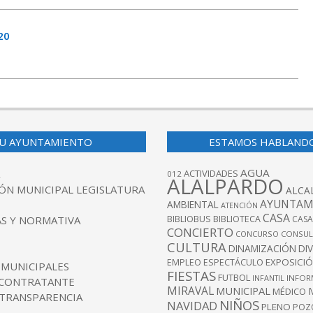
20
U AYUNTAMIENTO
ESTAMOS HABLAND
AGUA
ACTIVIDADES
012
ALALPARDO
ÓN MUNICIPAL LEGISLATURA
ALCA
AYUNTAM
AMBIENTAL
ATENCIÓN
CASA
BIBLIOBUS
S Y NORMATIVA
BIBLIOTECA
CASA
CONCIERTO
CONCURSO
CONSUL
CULTURA
DINAMIZACIÓN
DI
EXPOSICI
EMPLEO
ESPECTÁCULO
 MUNICIPALES
FIESTAS
FUTBOL
INFANTIL
INFOR
 CONTRATANTE
MIRAVAL
MUNICIPAL
MÉDICO
 TRANSPARENCIA
NIÑOS
NAVIDAD
PLENO
POZ