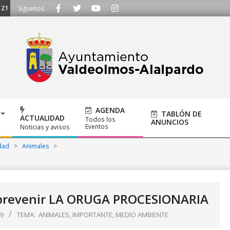
3 o escríbenos a ayuntamiento@alalpardo.org
Síguenos
AGENDA
TABLÓN DE
ACTUALIDAD
Todos los
ANUNCIOS
Eventos
Noticias y avisos
dad
>
Animales
>
 prevenir LA ORUGA PROCESIONARIA
9
TEMA:
ANIMALES
,
IMPORTANTE
,
MEDIO AMBIENTE