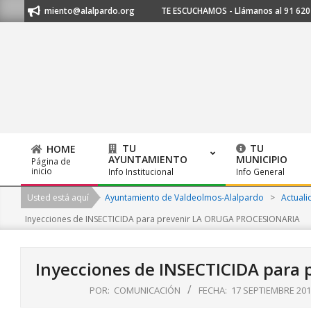
Skip
a ayuntamiento@alalpardo.org
TE ESCUCHAMOS - Llámanos al 91 620 21 5
to
content
TU
TU
HOME
AYUNTAMIENTO
MUNICIPIO
Página de
Primary
inicio
Info Institucional
Info General
Navigation
Usted está aquí
Ayuntamiento de Valdeolmos-Alalpardo
>
Actuali
Menu
Inyecciones de INSECTICIDA para prevenir LA ORUGA PROCESIONARIA
Inyecciones de INSECTICIDA para
POR:
COMUNICACIÓN
FECHA:
17 SEPTIEMBRE 201