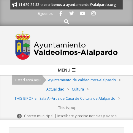
Skip
manos al 91 620 21 53 o escríbenos a ayuntamiento@alalpardo.org
TE E
to
Síguenos
content
Buscar
Primary
MENU
Navigation
Usted está aquí
Ayuntamiento de Valdeolmos-Alalpardo
>
Menu
Actualidad
>
Cultura
>
THIS IS POP en Sala Al-Artis de Casa de Cultura de Alalpardo
>
This is pop
Correo municipal | Inscríbete y recibe noticias y avisos