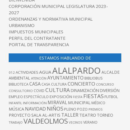
CORPORACIÓN MUNICIPAL LEGISLATURA 2023-
2027
ORDENANZAS Y NORMATIVA MUNICIPAL
URBANISMO
IMPUESTOS MUNICIPALES
PERFIL DEL CONTRATANTE
PORTAL DE TRANSPARENCIA
ESTAMOS HABLANDO DE
ALALPARDO
AGUA
ALCALDE
ACTIVIDADES
012
AYUNTAMIENTO
AMBIENTAL
BIBLIOBUS
ATENCIÓN
CONCIERTO
CASA
BIBLIOTECA
CASA CULTURA
CONCURSO
CULTURA
DINAMIZACIÓN
DIVERSIÓN
COVID
CONSULTORIO
FIESTAS
EXPOSICIÓN
FUTBOL
EMPLEO
ESPECTÁCULO
FIESTA
MIRAVAL
MUNICIPAL
MÉDICO
INFANTIL
INFORMACIÓN
NIÑOS
NAVIDAD
MÚSICA
PLENO
POZO
PREMIOS
TALLER
TEATRO
PROYECTO
SALA AL-ARTIS
TORNEO
VALDEOLMOS
VERANO
TRABAJO
VECINOS