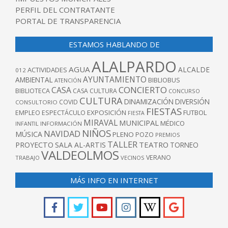
PERFIL DEL CONTRATANTE
PORTAL DE TRANSPARENCIA
ESTAMOS HABLANDO DE
ALALPARDO
AGUA
ALCALDE
ACTIVIDADES
012
AYUNTAMIENTO
AMBIENTAL
BIBLIOBUS
ATENCIÓN
CONCIERTO
CASA
BIBLIOTECA
CASA CULTURA
CONCURSO
CULTURA
DINAMIZACIÓN
DIVERSIÓN
COVID
CONSULTORIO
FIESTAS
EXPOSICIÓN
FUTBOL
EMPLEO
ESPECTÁCULO
FIESTA
MIRAVAL
MUNICIPAL
MÉDICO
INFANTIL
INFORMACIÓN
NIÑOS
NAVIDAD
MÚSICA
PLENO
POZO
PREMIOS
TALLER
TEATRO
PROYECTO
SALA AL-ARTIS
TORNEO
VALDEOLMOS
VERANO
TRABAJO
VECINOS
MÁS INFO EN INTERNET