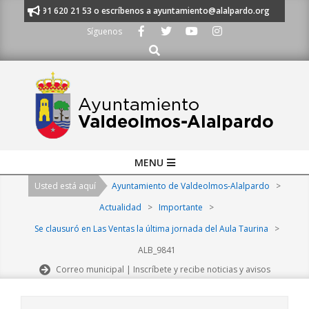
Skip
manos al 91 620 21 53 o escríbenos a ayuntamiento@alalpardo.org
TE E
to
Síguenos
content
Buscar
Primary
MENU
Navigation
Usted está aquí
Ayuntamiento de Valdeolmos-Alalpardo
>
Menu
Actualidad
>
Importante
>
Se clausuró en Las Ventas la última jornada del Aula Taurina
>
ALB_9841
Correo municipal | Inscríbete y recibe noticias y avisos