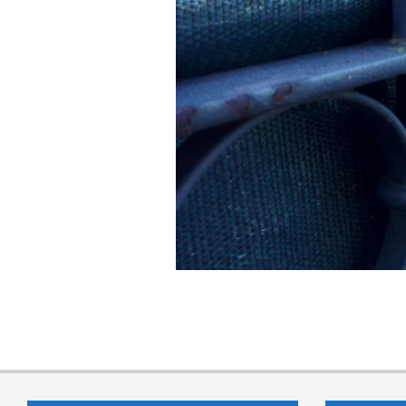
2016-
11-
17