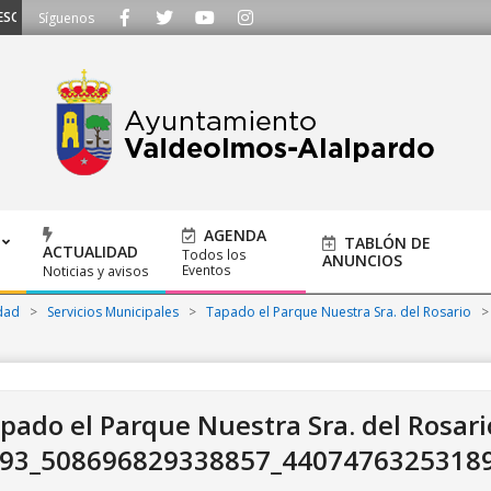
CHAMOS - Llámanos al 91 620 21 53 o escríbenos a ayuntamiento@alalpardo.o
Síguenos
AGENDA
TABLÓN DE
ACTUALIDAD
Todos los
ANUNCIOS
Eventos
Noticias y avisos
dad
>
Servicios Municipales
>
Tapado el Parque Nuestra Sra. del Rosario
>
pado el Parque Nuestra Sra. del Rosari
93_508696829338857_4407476325318