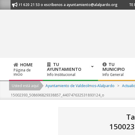
Skip
s al 91 620 21 53 o escríbenos a ayuntamiento@alalpardo.org
TE ESCU
to
content
TU
TU
HOME
AYUNTAMIENTO
MUNICIPIO
Página de
Primary
inicio
Info Institucional
Info General
Navigation
Usted está aquí
Ayuntamiento de Valdeolmos-Alalpardo
>
Actuali
Menu
15002393_508696829338857_440747632531893124_o
Ta
150023