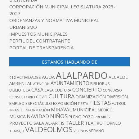
CORPORACIÓN MUNICIPAL LEGISLATURA 2023-
2027
ORDENANZAS Y NORMATIVA MUNICIPAL
URBANISMO
IMPUESTOS MUNICIPALES
PERFIL DEL CONTRATANTE
PORTAL DE TRANSPARENCIA
ESTAMOS HABLANDO DE
ALALPARDO
AGUA
ALCALDE
ACTIVIDADES
012
AYUNTAMIENTO
AMBIENTAL
BIBLIOBUS
ATENCIÓN
CONCIERTO
CASA
BIBLIOTECA
CASA CULTURA
CONCURSO
CULTURA
DINAMIZACIÓN
DIVERSIÓN
COVID
CONSULTORIO
FIESTAS
EXPOSICIÓN
FUTBOL
EMPLEO
ESPECTÁCULO
FIESTA
MIRAVAL
MUNICIPAL
MÉDICO
INFANTIL
INFORMACIÓN
NIÑOS
NAVIDAD
MÚSICA
PLENO
POZO
PREMIOS
TALLER
TEATRO
PROYECTO
SALA AL-ARTIS
TORNEO
VALDEOLMOS
VERANO
TRABAJO
VECINOS