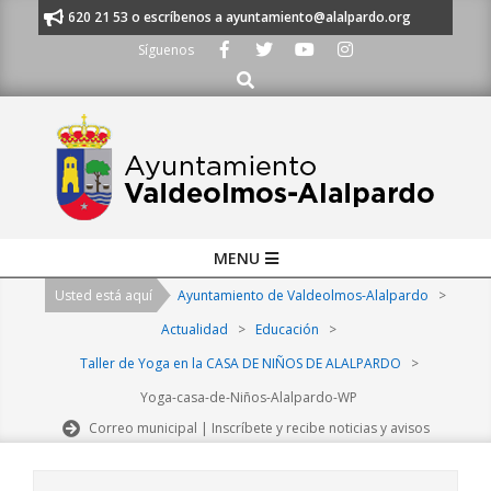
Skip
os al 91 620 21 53 o escríbenos a ayuntamiento@alalpardo.org
TE ESC
to
Síguenos
content
Buscar
Primary
MENU
Navigation
Usted está aquí
Ayuntamiento de Valdeolmos-Alalpardo
>
Menu
Actualidad
>
Educación
>
Taller de Yoga en la CASA DE NIÑOS DE ALALPARDO
>
Yoga-casa-de-Niños-Alalpardo-WP
Correo municipal | Inscríbete y recibe noticias y avisos