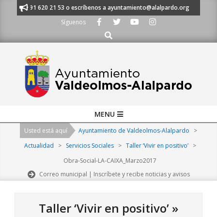
Skip
anos al 91 620 21 53 o escríbenos a ayuntamiento@alalpardo.org
TE E
to
Síguenos
content
Buscar
Primary
MENU
Navigation
Usted está aquí
Ayuntamiento de Valdeolmos-Alalpardo
>
Menu
Actualidad
>
Servicios Sociales
>
Taller ‘Vivir en positivo’
>
Obra-Social-LA-CAIXA_Marzo2017
Correo municipal | Inscríbete y recibe noticias y avisos
Taller ‘Vivir en positivo’ »