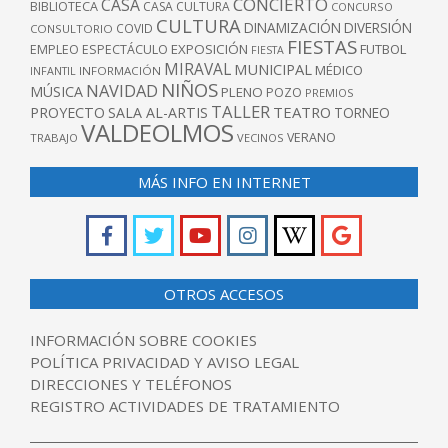
CONCIERTO
CASA
BIBLIOTECA
CASA CULTURA
CONCURSO
CULTURA
DINAMIZACIÓN
DIVERSIÓN
COVID
CONSULTORIO
FIESTAS
EXPOSICIÓN
FUTBOL
EMPLEO
ESPECTÁCULO
FIESTA
MIRAVAL
MUNICIPAL
MÉDICO
INFANTIL
INFORMACIÓN
NIÑOS
NAVIDAD
MÚSICA
PLENO
POZO
PREMIOS
TALLER
TEATRO
PROYECTO
SALA AL-ARTIS
TORNEO
VALDEOLMOS
VERANO
TRABAJO
VECINOS
MÁS INFO EN INTERNET
OTROS ACCESOS
INFORMACIÓN SOBRE COOKIES
POLÍTICA PRIVACIDAD Y AVISO LEGAL
DIRECCIONES Y TELÉFONOS
REGISTRO ACTIVIDADES DE TRATAMIENTO