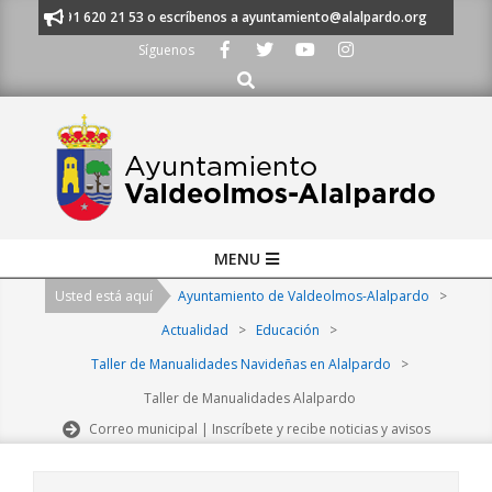
Skip
anos al 91 620 21 53 o escríbenos a ayuntamiento@alalpardo.org
TE E
to
Síguenos
content
Buscar
Primary
MENU
Navigation
Usted está aquí
Ayuntamiento de Valdeolmos-Alalpardo
>
Menu
Actualidad
>
Educación
>
Taller de Manualidades Navideñas en Alalpardo
>
Taller de Manualidades Alalpardo
Correo municipal | Inscríbete y recibe noticias y avisos