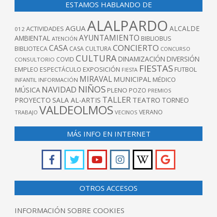
ESTAMOS HABLANDO DE
ALALPARDO
AGUA
ALCALDE
ACTIVIDADES
012
AYUNTAMIENTO
AMBIENTAL
BIBLIOBUS
ATENCIÓN
CONCIERTO
CASA
BIBLIOTECA
CASA CULTURA
CONCURSO
CULTURA
DINAMIZACIÓN
DIVERSIÓN
COVID
CONSULTORIO
FIESTAS
EXPOSICIÓN
FUTBOL
EMPLEO
ESPECTÁCULO
FIESTA
MIRAVAL
MUNICIPAL
MÉDICO
INFANTIL
INFORMACIÓN
NIÑOS
NAVIDAD
MÚSICA
PLENO
POZO
PREMIOS
TALLER
TEATRO
PROYECTO
SALA AL-ARTIS
TORNEO
VALDEOLMOS
VERANO
TRABAJO
VECINOS
MÁS INFO EN INTERNET
OTROS ACCESOS
INFORMACIÓN SOBRE COOKIES