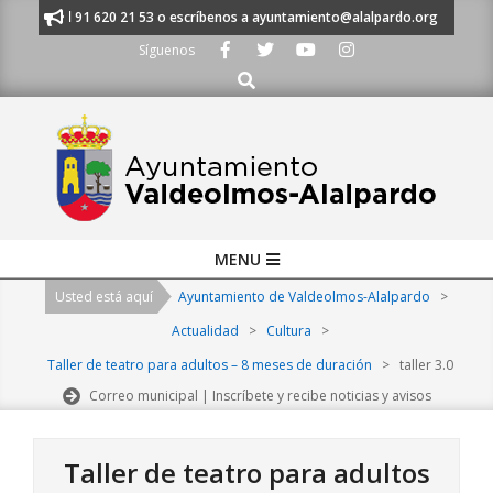
Skip
ámanos al 91 620 21 53 o escríbenos a ayuntamiento@alalpardo.org
TE
to
Síguenos
content
Buscar
Primary
MENU
Navigation
Usted está aquí
Ayuntamiento de Valdeolmos-Alalpardo
>
Menu
Actualidad
>
Cultura
>
Taller de teatro para adultos – 8 meses de duración
>
taller 3.0
Correo municipal | Inscríbete y recibe noticias y avisos
Taller de teatro para adultos