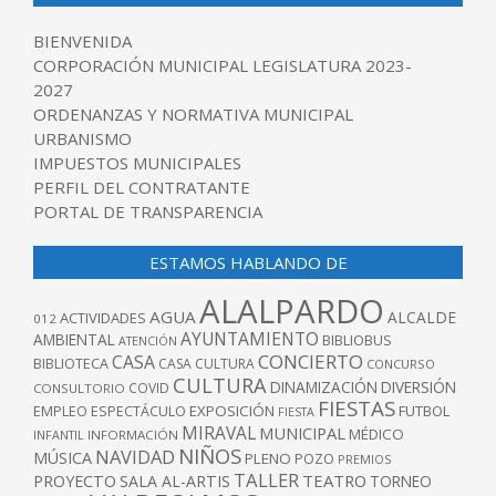
BIENVENIDA
CORPORACIÓN MUNICIPAL LEGISLATURA 2023-
2027
ORDENANZAS Y NORMATIVA MUNICIPAL
URBANISMO
IMPUESTOS MUNICIPALES
PERFIL DEL CONTRATANTE
PORTAL DE TRANSPARENCIA
ESTAMOS HABLANDO DE
ALALPARDO
AGUA
ALCALDE
ACTIVIDADES
012
AYUNTAMIENTO
AMBIENTAL
BIBLIOBUS
ATENCIÓN
CONCIERTO
CASA
BIBLIOTECA
CASA CULTURA
CONCURSO
CULTURA
DINAMIZACIÓN
DIVERSIÓN
COVID
CONSULTORIO
FIESTAS
EXPOSICIÓN
FUTBOL
EMPLEO
ESPECTÁCULO
FIESTA
MIRAVAL
MUNICIPAL
MÉDICO
INFANTIL
INFORMACIÓN
NIÑOS
NAVIDAD
MÚSICA
PLENO
POZO
PREMIOS
TALLER
TEATRO
PROYECTO
SALA AL-ARTIS
TORNEO