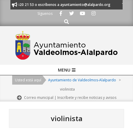
Skip
 al 91 620 21 53 o escríbenos a ayuntamiento@alalpardo.org
TE ESCUC
to
Síguenos
content
Buscar
Primary
MENU
Navigation
Usted está aquí
Ayuntamiento de Valdeolmos-Alalpardo
>
Menu
violinista
Correo municipal | Inscríbete y recibe noticias y avisos
violinista