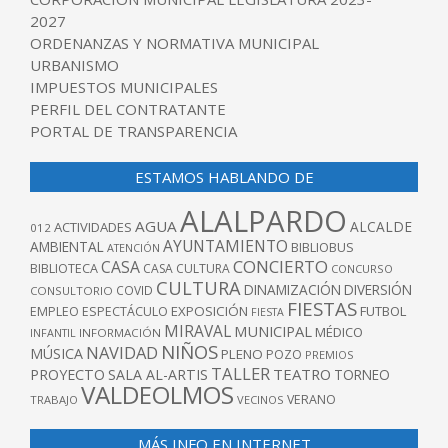
2027
ORDENANZAS Y NORMATIVA MUNICIPAL
URBANISMO
IMPUESTOS MUNICIPALES
PERFIL DEL CONTRATANTE
PORTAL DE TRANSPARENCIA
ESTAMOS HABLANDO DE
ALALPARDO
AGUA
ALCALDE
ACTIVIDADES
012
AYUNTAMIENTO
AMBIENTAL
BIBLIOBUS
ATENCIÓN
CONCIERTO
CASA
BIBLIOTECA
CASA CULTURA
CONCURSO
CULTURA
DINAMIZACIÓN
DIVERSIÓN
COVID
CONSULTORIO
FIESTAS
EXPOSICIÓN
FUTBOL
EMPLEO
ESPECTÁCULO
FIESTA
MIRAVAL
MUNICIPAL
MÉDICO
INFANTIL
INFORMACIÓN
NIÑOS
NAVIDAD
MÚSICA
PLENO
POZO
PREMIOS
TALLER
TEATRO
PROYECTO
SALA AL-ARTIS
TORNEO
VALDEOLMOS
VERANO
TRABAJO
VECINOS
MÁS INFO EN INTERNET