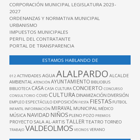
CORPORACIÓN MUNICIPAL LEGISLATURA 2023-
2027
ORDENANZAS Y NORMATIVA MUNICIPAL
URBANISMO
IMPUESTOS MUNICIPALES
PERFIL DEL CONTRATANTE
PORTAL DE TRANSPARENCIA
ESTAMOS HABLANDO DE
ALALPARDO
AGUA
ALCALDE
ACTIVIDADES
012
AYUNTAMIENTO
AMBIENTAL
BIBLIOBUS
ATENCIÓN
CONCIERTO
CASA
BIBLIOTECA
CASA CULTURA
CONCURSO
CULTURA
DINAMIZACIÓN
DIVERSIÓN
COVID
CONSULTORIO
FIESTAS
EXPOSICIÓN
FUTBOL
EMPLEO
ESPECTÁCULO
FIESTA
MIRAVAL
MUNICIPAL
MÉDICO
INFANTIL
INFORMACIÓN
NIÑOS
NAVIDAD
MÚSICA
PLENO
POZO
PREMIOS
TALLER
TEATRO
PROYECTO
SALA AL-ARTIS
TORNEO
VALDEOLMOS
VERANO
TRABAJO
VECINOS