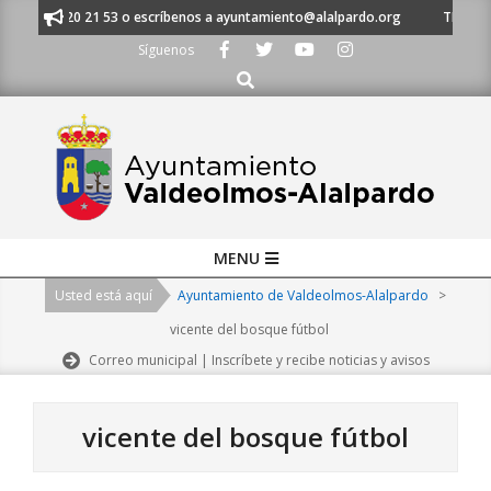
Skip
al 91 620 21 53 o escríbenos a ayuntamiento@alalpardo.org
TE ESCUCHA
to
Síguenos
content
Buscar
Primary
MENU
Navigation
Usted está aquí
Ayuntamiento de Valdeolmos-Alalpardo
>
Menu
vicente del bosque fútbol
Correo municipal | Inscríbete y recibe noticias y avisos
vicente del bosque fútbol