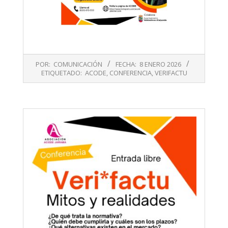
2026-
POR:
COMUNICACIÓN
FECHA:
8 ENERO 2026
01-
ETIQUETADO:
ACODE
,
CONFERENCIA
,
VERIFACTU
08