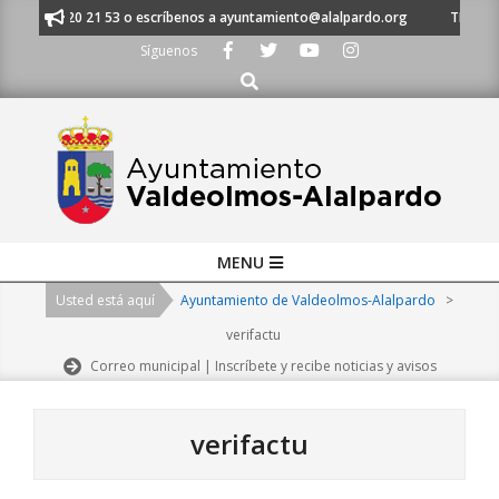
Skip
al 91 620 21 53 o escríbenos a ayuntamiento@alalpardo.org
TE ESCUCHA
to
Síguenos
content
Buscar
Primary
MENU
Navigation
Usted está aquí
Ayuntamiento de Valdeolmos-Alalpardo
>
Menu
verifactu
Correo municipal | Inscríbete y recibe noticias y avisos
verifactu