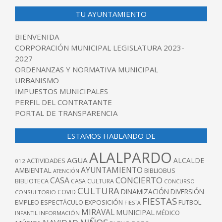
TU AYUNTAMIENTO
BIENVENIDA
CORPORACIÓN MUNICIPAL LEGISLATURA 2023-
2027
ORDENANZAS Y NORMATIVA MUNICIPAL
URBANISMO
IMPUESTOS MUNICIPALES
PERFIL DEL CONTRATANTE
PORTAL DE TRANSPARENCIA
ESTAMOS HABLANDO DE
ALALPARDO
AGUA
ALCALDE
ACTIVIDADES
012
AYUNTAMIENTO
AMBIENTAL
BIBLIOBUS
ATENCIÓN
CONCIERTO
CASA
BIBLIOTECA
CASA CULTURA
CONCURSO
CULTURA
DINAMIZACIÓN
DIVERSIÓN
COVID
CONSULTORIO
FIESTAS
EXPOSICIÓN
FUTBOL
EMPLEO
ESPECTÁCULO
FIESTA
MIRAVAL
MUNICIPAL
MÉDICO
INFANTIL
INFORMACIÓN