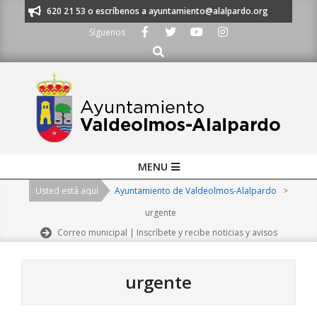
Skip
os al 91 620 21 53 o escríbenos a ayuntamiento@alalpardo.org
TE ESC
to
Síguenos
content
Buscar
Primary
MENU
Navigation
Usted está aquí
Ayuntamiento de Valdeolmos-Alalpardo
>
Menu
urgente
Correo municipal | Inscríbete y recibe noticias y avisos
urgente