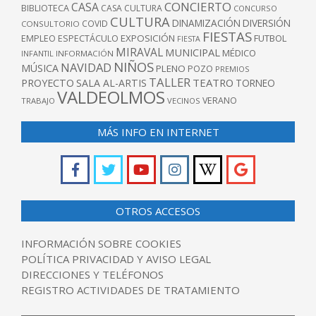
CONCIERTO
CASA
BIBLIOTECA
CASA CULTURA
CONCURSO
CULTURA
DINAMIZACIÓN
DIVERSIÓN
COVID
CONSULTORIO
FIESTAS
EXPOSICIÓN
FUTBOL
EMPLEO
ESPECTÁCULO
FIESTA
MIRAVAL
MUNICIPAL
MÉDICO
INFANTIL
INFORMACIÓN
NIÑOS
NAVIDAD
MÚSICA
PLENO
POZO
PREMIOS
TALLER
TEATRO
PROYECTO
SALA AL-ARTIS
TORNEO
VALDEOLMOS
VERANO
TRABAJO
VECINOS
MÁS INFO EN INTERNET
OTROS ACCESOS
INFORMACIÓN SOBRE COOKIES
POLÍTICA PRIVACIDAD Y AVISO LEGAL
DIRECCIONES Y TELÉFONOS
REGISTRO ACTIVIDADES DE TRATAMIENTO