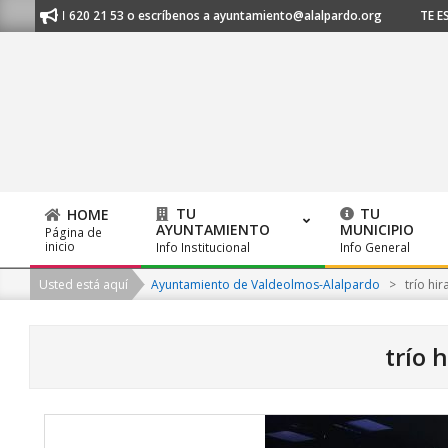
Skip
al 91 620 21 53 o escríbenos a ayuntamiento@alalpardo.org
TE ESCUCH
to
content
TU
TU
HOME
AYUNTAMIENTO
MUNICIPIO
Página de
Primary
inicio
Info Institucional
Info General
Navigation
Usted está aquí
Ayuntamiento de Valdeolmos-Alalpardo
>
trío hir
Menu
trío 