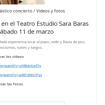
tástico concierto / Videos y fotos
 en el Teatro Estudio Sara Baras
sábado 11 de marzo
da experiencia tocar el piano, violín y flauta de pico.
nocturnos, suites y tangos.
ver los videos
com/watch?v=u9BbbXvnf7s
om/watch?v=q4BC6hhQPzs
 ver las fotos