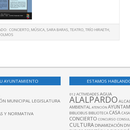
ADO:
CONCIERTO
,
MÚSICA
,
SARA BARAS
,
TEATRO
,
TRÍO HIRAETH
,
EOLMOS
U AYUNTAMIENTO
ESTAMOS HABLAND
AGUA
ACTIVIDADES
012
ALALPARDO
ÓN MUNICIPAL LEGISLATURA
ALCA
AYUNTAM
AMBIENTAL
ATENCIÓN
CASA
BIBLIOBUS
S Y NORMATIVA
BIBLIOTECA
CASA
CONCIERTO
CONCURSO
CONSUL
CULTURA
DINAMIZACIÓN
DI