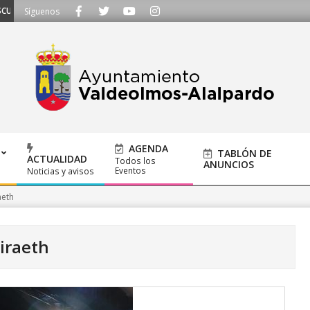
AMOS - Llámanos al 91 620 21 53 o escríbenos a ayuntamiento@alalpardo.org
Síguenos
AGENDA
TABLÓN DE
ACTUALIDAD
Todos los
ANUNCIOS
Eventos
Noticias y avisos
aeth
hiraeth