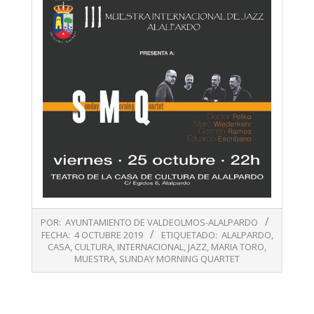
2019-
POR:
AYUNTAMIENTO DE VALDEOLMOS-ALALPARDO
10-
FECHA:
4 OCTUBRE 2019
ETIQUETADO:
ALALPARDO
,
04
CASA
,
CULTURA
,
INTERNACIONAL
,
JAZZ
,
MARIA TORO
,
MUESTRA
,
SUNDAY MORNING QUARTET