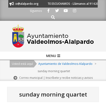
Skip
ntamiento@alalpardo.org
TE ESCUCHAMOS - Llámanos al 91 620 21 53 o 
to
Síguenos
content
Buscar
Primary
MENU
Navigation
Usted está aquí
Ayuntamiento de Valdeolmos-Alalpardo
>
Menu
sunday morning quartet
Correo municipal | Inscríbete y recibe noticias y avisos
sunday morning quartet