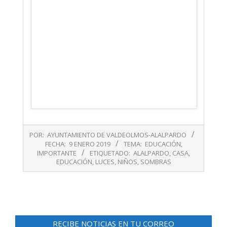
2019-
POR:
AYUNTAMIENTO DE VALDEOLMOS-ALALPARDO
01-
FECHA:
9 ENERO 2019
TEMA:
EDUCACIÓN
,
09
IMPORTANTE
ETIQUETADO:
ALALPARDO
,
CASA
,
EDUCACIÓN
,
LUCES
,
NIÑOS
,
SOMBRAS
RECIBE NOTICIAS EN TU CORREO