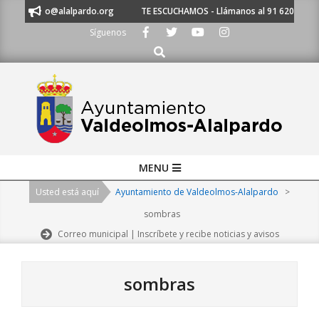
Skip
ntamiento@alalpardo.org
TE ESCUCHAMOS - Llámanos al 91 620 21 53 o 
to
Síguenos
content
Buscar
Primary
MENU
Navigation
Usted está aquí
Ayuntamiento de Valdeolmos-Alalpardo
>
Menu
sombras
Correo municipal | Inscríbete y recibe noticias y avisos
sombras