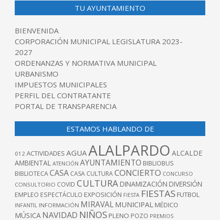
TU AYUNTAMIENTO
BIENVENIDA
CORPORACIÓN MUNICIPAL LEGISLATURA 2023-
2027
ORDENANZAS Y NORMATIVA MUNICIPAL
URBANISMO
IMPUESTOS MUNICIPALES
PERFIL DEL CONTRATANTE
PORTAL DE TRANSPARENCIA
ESTAMOS HABLANDO DE
ALALPARDO
AGUA
ALCALDE
ACTIVIDADES
012
AYUNTAMIENTO
AMBIENTAL
BIBLIOBUS
ATENCIÓN
CONCIERTO
CASA
BIBLIOTECA
CASA CULTURA
CONCURSO
CULTURA
DINAMIZACIÓN
DIVERSIÓN
COVID
CONSULTORIO
FIESTAS
EXPOSICIÓN
FUTBOL
EMPLEO
ESPECTÁCULO
FIESTA
MIRAVAL
MUNICIPAL
MÉDICO
INFANTIL
INFORMACIÓN
NIÑOS
NAVIDAD
MÚSICA
PLENO
POZO
PREMIOS